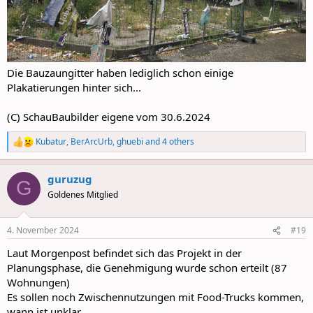
Die Bauzaungitter haben lediglich schon einige
Plakatierungen hinter sich...
(C) SchauBaubilder eigene vom 30.6.2024
Kubatur
,
BerArcUrb
,
ghuebi
and 4 others
R
e
a
guruzug
c
G
t
Goldenes Mitglied
i
o
n
4. November 2024
#19
s
:
Laut Morgenpost befindet sich das Projekt in der
Planungsphase, die Genehmigung wurde schon erteilt (87
Wohnungen)
Es sollen noch Zwischennutzungen mit Food-Trucks kommen,
wann ist unklar.