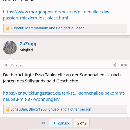
https://www.morgenpost.de/bezirke/n...nenallee-das-
passiert-mit-dem-lost-place.html
Kubatur
,
MarsmanRom
and
BerlinerBauleiter
R
e
a
ZuZugg
c
t
Mitglied
i
o
n
10. Juni 2025
#20
s
:
Die berüchtigte Esso-Tankstelle an der Sonnenallee ist nach
Jahren des Stillstands bald Geschichte.
https://entwicklungsstadt.de/tankst...-sonnenallee-bekommt-
neubau-mit-87-wohnungen/
SchauBau
,
Blncty1903
,
ghuebi
and 1 other person
R
e
a
First
Zurück
2 of 2
c
t