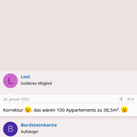
s
Lost
L
Goldenes Mitglied
26. Januar 2022
#16
Korrektur
: das wären 100 Appartements zu 38,5m².
Bordsteinkante
B
Aufsteiger