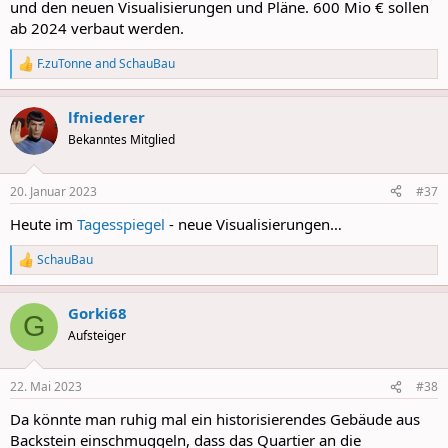
und den neuen Visualisierungen und Pläne. 600 Mio € sollen
ab 2024 verbaut werden.
F.zuTonne
and
SchauBau
R
e
a
lfniederer
c
t
Bekanntes Mitglied
i
o
n
20. Januar 2023
#37
s
:
Heute im
Tagesspiegel
- neue Visualisierungen…
SchauBau
R
e
a
Gorki68
c
G
t
Aufsteiger
i
o
n
22. Mai 2023
#38
s
:
Da könnte man ruhig mal ein historisierendes Gebäude aus
Backstein einschmuggeln, dass das Quartier an die