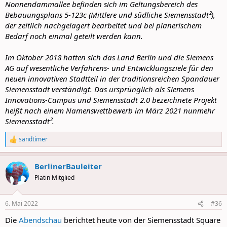
Nonnendammallee befinden sich im Geltungsbereich des
Bebauungsplans 5‑123c (Mittlere und südliche Siemensstadt²),
der zeitlich nachgelagert bearbeitet und bei planerischem
Bedarf noch einmal geteilt werden kann.
Im Oktober 2018 hatten sich das Land Berlin und die Siemens
AG auf wesentliche Verfahrens- und Entwicklungsziele für den
neuen innovativen Stadtteil in der traditionsreichen Spandauer
Siemensstadt verständigt. Das ursprünglich als Siemens
Innovations-Campus und Siemensstadt 2.0 bezeichnete Projekt
heißt nach einem Namenswettbewerb im März 2021 nunmehr
Siemensstadt².
sandtimer
R
e
a
BerlinerBauleiter
c
t
Platin Mitglied
i
o
n
6. Mai 2022
#36
s
:
Die
Abendschau
berichtet heute von der Siemensstadt Square