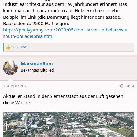
Industriearchitektur aus dem 19. Jahrhundert erinnert. Das
kann man auch ganz modern aus Holz errichten - siehe
Beispiel im Link (die Dämmung liegt hinter der Fassade,
Baukosten ca 2500 EUR je qm):
https://phillyyimby.com/2023/05/con...street-in-bella-vista-
south-philadelphia.html
SchauBau
R
e
a
MarsmanRom
c
t
Bekanntes Mitglied
i
o
n
3. August 2025
#39
s
:
Aktueller Stand in der Siemensstadt aus der Luft gesehen
diese Woche: