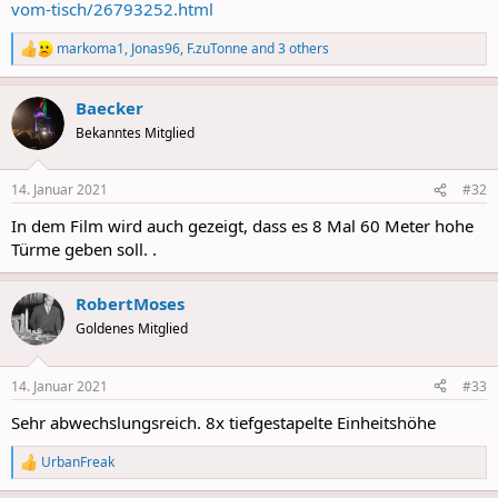
vom-tisch/26793252.html
markoma1
,
Jonas96
,
F.zuTonne
and 3 others
R
e
a
Baecker
c
t
Bekanntes Mitglied
i
o
n
14. Januar 2021
#32
s
:
In dem Film wird auch gezeigt, dass es 8 Mal 60 Meter hohe
Türme geben soll. .
RobertMoses
Goldenes Mitglied
14. Januar 2021
#33
Sehr abwechslungsreich. 8x tiefgestapelte Einheitshöhe
UrbanFreak
R
e