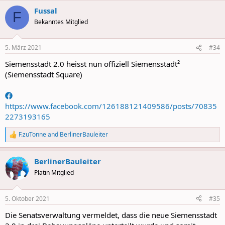
a
Fussal
c
F
t
Bekanntes Mitglied
i
o
n
5. März 2021
#34
s
:
Siemensstadt 2.0 heisst nun offiziell Siemensstadt²
(Siemensstadt Square)
https://www.facebook.com/126188121409586/posts/70835
2273193165
F.zuTonne
and
BerlinerBauleiter
R
e
a
BerlinerBauleiter
c
t
Platin Mitglied
i
o
n
5. Oktober 2021
#35
s
:
Die Senatsverwaltung vermeldet, dass die neue Siemensstadt