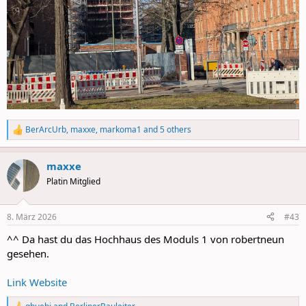
BerArcUrb
,
maxxe
,
markoma1
and 5 others
R
e
a
maxxe
c
t
Platin Mitglied
i
o
n
8. März 2026
#43
s
:
^^ Da hast du das Hochhaus des Moduls 1 von robertneun
gesehen.
Link Website