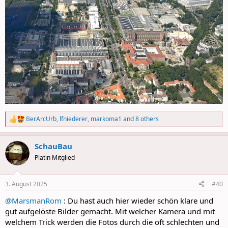
BerArcUrb
,
lfniederer
,
markoma1
and 8 others
R
e
a
SchauBau
c
t
Platin Mitglied
i
o
n
3. August 2025
#40
s
:
@MarsmanRom
: Du hast auch hier wieder schön klare und
gut aufgelöste Bilder gemacht. Mit welcher Kamera und mit
welchem Trick werden die Fotos durch die oft schlechten und