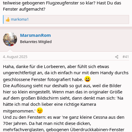
teilweise gebogenen Flugzeugfenster so klar? Hast Du das
Fenster aufgemacht?
markoma1
R
e
a
MarsmanRom
c
t
Bekanntes Mitglied
i
o
n
4. August 2025
#41
s
:
Haha, danke für die Lorbeeren, aber fühlt sich etwas
ungerechtfertigt an, da ich einfach nur mit dem Handy durchs
geschlossene Fenster fotografiert habe.
Die Auflösung sieht nur deshalb so gut aus, weil die Bilder
hier so klein eingestellt. Wenn man das in originaler Größe
auf dem großen Bildschirm sieht, dann denkt man sich: 'Na
hätte ich mal doch lieber eine richtige Kamera
mitgenommen.'
Und zu den Fenstern: es war 'ne ganz kleine Cessna aus den
70er Jahren. Da hat man nicht diese dicken,
mehrfachverglasten, gebogenen Überdruckkabinen-Fenster