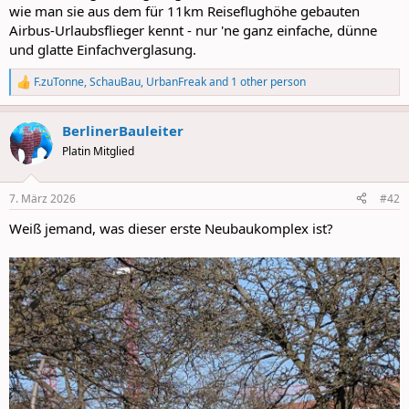
wie man sie aus dem für 11km Reiseflughöhe gebauten
Airbus-Urlaubsflieger kennt - nur 'ne ganz einfache, dünne
und glatte Einfachverglasung.
F.zuTonne
,
SchauBau
,
UrbanFreak
and 1 other person
R
e
a
BerlinerBauleiter
c
t
Platin Mitglied
i
o
n
7. März 2026
#42
s
:
Weiß jemand, was dieser erste Neubaukomplex ist?