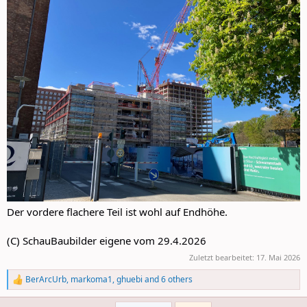
Der vordere flachere Teil ist wohl auf Endhöhe.
(C) SchauBaubilder eigene vom 29.4.2026
Zuletzt bearbeitet:
17. Mai 2026
BerArcUrb
,
markoma1
,
ghuebi
and 6 others
R
e
a