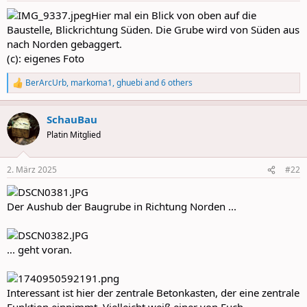
:
Hier mal ein Blick von oben auf die
Baustelle, Blickrichtung Süden. Die Grube wird von Süden aus
nach Norden gebaggert.
(c): eigenes Foto
BerArcUrb
,
markoma1
,
ghuebi
and 6 others
R
e
a
SchauBau
c
t
Platin Mitglied
i
o
n
2. März 2025
#22
s
:
Der Aushub der Baugrube in Richtung Norden ...
... geht voran.
Interessant ist hier der zentrale Betonkasten, der eine zentrale