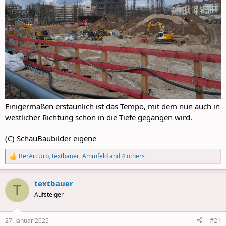
Einigermaßen erstaunlich ist das Tempo, mit dem nun auch in
westlicher Richtung schon in die Tiefe gegangen wird.
(C) SchauBaubilder eigene
BerArcUrb
,
textbauer
,
Ammfeld
and 4 others
R
e
a
textbauer
c
T
t
Aufsteiger
i
o
n
27. Januar 2025
#21
s