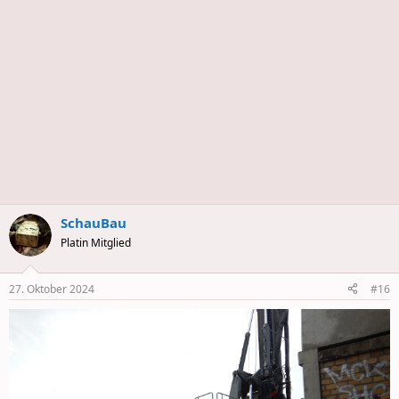
s
SchauBau
Platin Mitglied
27. Oktober 2024
#16