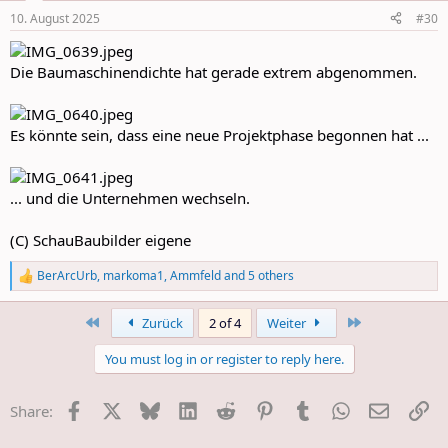
n
10. August 2025
#30
s
:
Die Baumaschinendichte hat gerade extrem abgenommen.
Es könnte sein, dass eine neue Projektphase begonnen hat ...
... und die Unternehmen wechseln.
(C) SchauBaubilder eigene
BerArcUrb
,
markoma1
,
Ammfeld
and 5 others
R
e
a
First
Last
Zurück
2 of 4
Weiter
c
t
You must log in or register to reply here.
i
o
n
Facebook
X
Bluesky
LinkedIn
Reddit
Pinterest
Tumblr
WhatsApp
E-Mail
Li
Share:
s
: