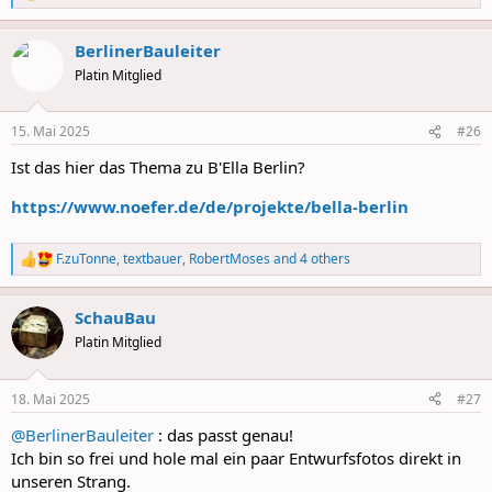
e
a
BerlinerBauleiter
c
t
Platin Mitglied
i
o
n
15. Mai 2025
#26
s
:
Ist das hier das Thema zu B'Ella Berlin?
https://www.noefer.de/de/projekte/bella-berlin
F.zuTonne
,
textbauer
,
RobertMoses
and 4 others
R
e
a
SchauBau
c
t
Platin Mitglied
i
o
n
18. Mai 2025
#27
s
:
@BerlinerBauleiter
: das passt genau!
Ich bin so frei und hole mal ein paar Entwurfsfotos direkt in
unseren Strang.