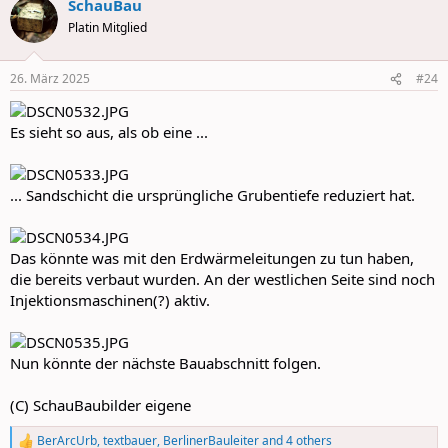
SchauBau
c
t
Platin Mitglied
i
o
n
26. März 2025
#24
s
:
Es sieht so aus, als ob eine ...
... Sandschicht die ursprüngliche Grubentiefe reduziert hat.
Das könnte was mit den Erdwärmeleitungen zu tun haben,
die bereits verbaut wurden. An der westlichen Seite sind noch
Injektionsmaschinen(?) aktiv.
Nun könnte der nächste Bauabschnitt folgen.
(C) SchauBaubilder eigene
BerArcUrb
,
textbauer
,
BerlinerBauleiter
and 4 others
R