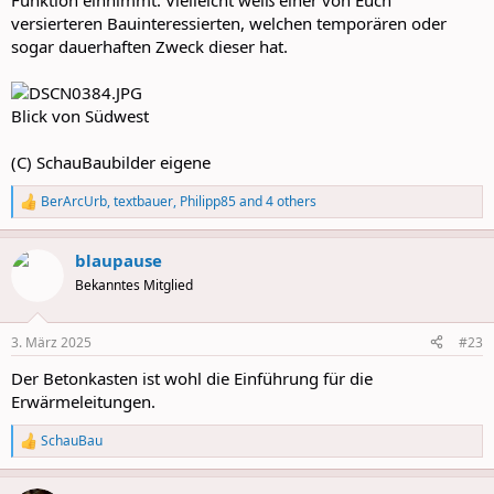
Funktion einnimmt. Vielleicht weiß einer von Euch
versierteren Bauinteressierten, welchen temporären oder
sogar dauerhaften Zweck dieser hat.
Blick von Südwest
(C) SchauBaubilder eigene
BerArcUrb
,
textbauer
,
Philipp85
and 4 others
R
e
a
blaupause
c
t
Bekanntes Mitglied
i
o
n
3. März 2025
#23
s
:
Der Betonkasten ist wohl die Einführung für die
Erwärmeleitungen.
SchauBau
R
e
a