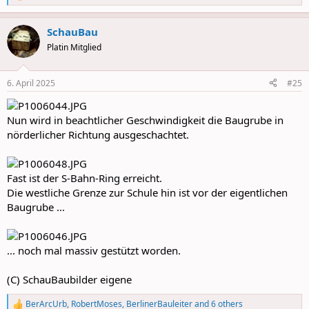
e
a
SchauBau
c
t
Platin Mitglied
i
o
n
6. April 2025
#25
s
:
Nun wird in beachtlicher Geschwindigkeit die Baugrube in
nörderlicher Richtung ausgeschachtet.
Fast ist der S-Bahn-Ring erreicht.
Die westliche Grenze zur Schule hin ist vor der eigentlichen
Baugrube ...
... noch mal massiv gestützt worden.
(C) SchauBaubilder eigene
BerArcUrb
,
RobertMoses
,
BerlinerBauleiter
and 6 others
R