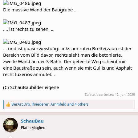
Die massive Wand der Baugrube ...
.... ist rechts zu sehen, ...
... und ist quasi zweistufig: links am roten Bretterzaun ist der
Bereich vom Bild davor, rechts sieht man die betonierte,
zweite Wand an der S-Bahn. Der geteerte Weg scheint mir
eine Baustraße zu sein, auch wenn sie mit Gullis und Asphalt
recht luxeriös anmutet...
(C) SchauBaubilder eigene
Zuletzt bearbeitet:
12. Juni 2025
BerArcUrb
,
lfniederer
,
Ammfeld
and 4 others
R
e
a
SchauBau
c
t
Platin Mitglied
i
o