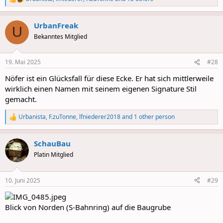
R
e
a
UrbanFreak
c
U
t
Bekanntes Mitglied
i
o
n
19. Mai 2025
#28
s
:
Nöfer ist ein Glücksfall für diese Ecke. Er hat sich mittlerweile
wirklich einen Namen mit seinem eigenen Signature Stil
gemacht.
Urbanista
,
F.zuTonne
,
lfniederer2018
and 1 other person
R
e
a
SchauBau
c
t
Platin Mitglied
i
o
n
10. Juni 2025
#29
s
:
Blick von Norden (S-Bahnring) auf die Baugrube