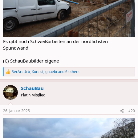
Es gibt noch Schweißarbeiten an der nördlichsten
Spundwand.
(C) SchauBaubilder eigene
BerArcUrb
,
Xorcist
,
ghuebi
and 6 others
R
e
a
SchauBau
c
t
Platin Mitglied
i
o
n
26. Januar 2025
#20
s
: