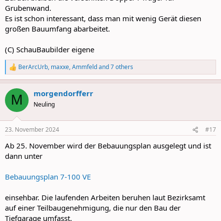
Grubenwand.
Es ist schon interessant, dass man mit wenig Gerät diesen
großen Bauumfang abarbeitet.
(C) SchauBaubilder eigene
BerArcUrb
,
maxxe
,
Ammfeld
and 7 others
R
e
a
morgendorfferr
c
M
t
Neuling
i
o
n
23. November 2024
#17
s
:
Ab 25. November wird der Bebauungsplan ausgelegt und ist
dann unter
Bebauungsplan 7-100 VE
einsehbar. Die laufenden Arbeiten beruhen laut Bezirksamt
auf einer Teilbaugenehmigung, die nur den Bau der
Tiefgarage umfasst.