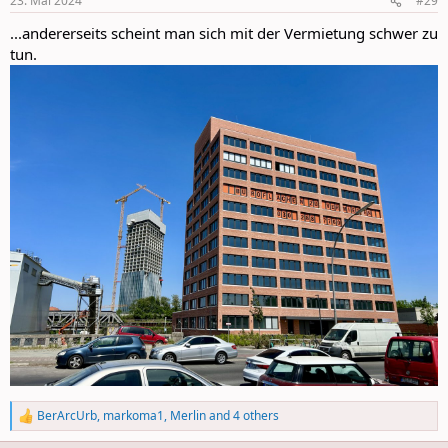
23. Mai 2024
#29
s
:
...andererseits scheint man sich mit der Vermietung schwer zu
tun.
BerArcUrb
,
markoma1
,
Merlin
and 4 others
R
e