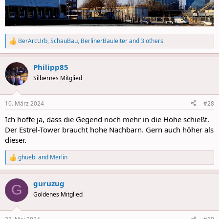
BerArcUrb
,
SchauBau
,
BerlinerBauleiter
and 3 others
R
e
a
Philipp85
c
t
Silbernes Mitglied
i
o
n
10. März 2024
#28
s
:
Ich hoffe ja, dass die Gegend noch mehr in die Höhe schießt.
Der Estrel-Tower braucht hohe Nachbarn. Gern auch höher als
dieser.
ghuebi
and
Merlin
R
e
a
guruzug
c
G
t
Goldenes Mitglied
i
o
n