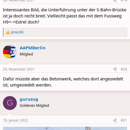
26. November 2021
#19
s
:
Interessantes Bild, die Unterführung unter der S-Bahn-Brücke
ist ja doch recht breit. Vielleicht passt das mit dem Fussweg
H9<->Estrel doch?
Jonas96
R
e
a
AAPMBerlin
c
t
Mitglied
i
o
n
29. November 2021
#20
s
:
Dafür müsste aber das Betonwerk, welches dort angesiedelt
ist, umgesiedelt werden.
guruzug
G
Goldenes Mitglied
19. Januar 2022
#21