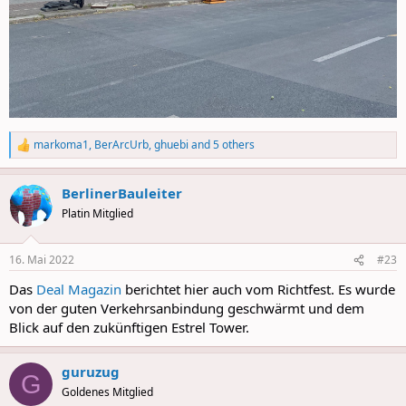
markoma1
,
BerArcUrb
,
ghuebi
and 5 others
R
e
a
BerlinerBauleiter
c
t
Platin Mitglied
i
o
n
16. Mai 2022
#23
s
:
Das
Deal Magazin
berichtet hier auch vom Richtfest. Es wurde
von der guten Verkehrsanbindung geschwärmt und dem
Blick auf den zukünftigen Estrel Tower.
guruzug
G
Goldenes Mitglied