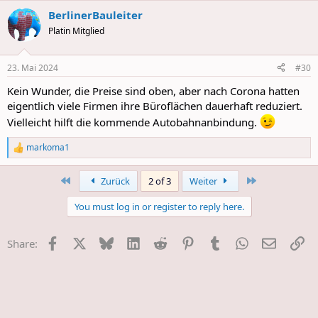
a
BerlinerBauleiter
c
t
Platin Mitglied
i
o
n
23. Mai 2024
#30
s
:
Kein Wunder, die Preise sind oben, aber nach Corona hatten
eigentlich viele Firmen ihre Büroflächen dauerhaft reduziert.
Vielleicht hilft die kommende Autobahnanbindung.
markoma1
R
e
a
First
Last
Zurück
2 of 3
Weiter
c
t
You must log in or register to reply here.
i
o
n
Facebook
X
Bluesky
LinkedIn
Reddit
Pinterest
Tumblr
WhatsApp
E-Mail
Li
Share:
s
: