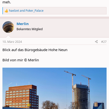
meh.
haelzet
and
Poker_Palace
R
e
a
Merlin
c
t
Bekanntes Mitglied
i
o
n
10. März 2024
#27
s
:
Blick auf das Bürogebäude Hohe Neun
Bild von mir © Merlin