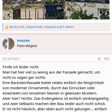
BerArcUrb
,
UrbanFreak
,
Urbanist
and 5 others
R
e
a
maxxe
c
t
Platin Mitglied
i
o
n
24. Juli 2023
#26
s
:
Finde ich leider nicht.
Man hat hier viel zu wenig aus der Fassade gemacht, um
nicht zu sagen gar nichts.
Eine Backsteinfassade bietet relativ einfach die Möglichkeit
von moderner Ornamentik, durch das Einrücken oder
Anwinkeln von einzelnen Steinen in gewissen Mustern.
Aber hier? Nichts. Das Endergebnis ist einfach stinklangweilig
und zwei Setbacks machen den Bau leider auch nicht schick.
Er ist nicht hässlich, aber eben auch nicht gelungen .. einfach