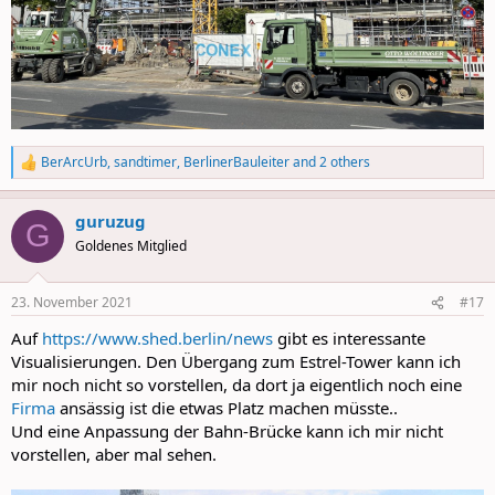
BerArcUrb
,
sandtimer
,
BerlinerBauleiter
and 2 others
R
e
a
guruzug
c
G
t
Goldenes Mitglied
i
o
n
23. November 2021
#17
s
:
Auf
https://www.shed.berlin/news
gibt es interessante
Visualisierungen. Den Übergang zum Estrel-Tower kann ich
mir noch nicht so vorstellen, da dort ja eigentlich noch eine
Firma
ansässig ist die etwas Platz machen müsste..
Und eine Anpassung der Bahn-Brücke kann ich mir nicht
vorstellen, aber mal sehen.