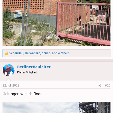
SchauBau
,
BerArcUrb
,
ghuebi
and 4 others
R
e
a
BerlinerBauleiter
c
t
Platin Mitglied
i
o
n
22. Juli 2023
#25
s
:
Gelungen wie ich finde...