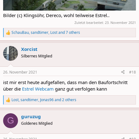
Bilder (c) Klingsöhr, Dereco, wohl teilweise Estrel..
Zuletzt bearbeitet:
23. November 2021
SchauBau
,
sandtimer
,
Lost
and 7 others
R
e
a
Xorcist
c
t
Silbernes Mitglied
i
o
n
26. November 2021
#18
s
:
ist mir erst heute aufgefallen, dass man den Baufortschritt
über die
Estrel Webcam
ganz gut verfolgen kann
Lost
,
sandtimer
,
Jonas96
and 2 others
R
e
a
guruzug
c
G
t
Goldenes Mitglied
i
o
n