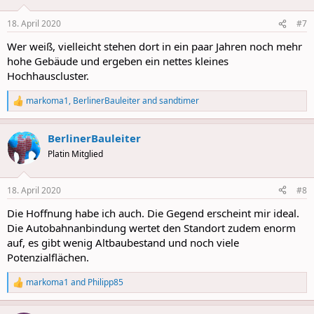
o
n
18. April 2020
#7
s
:
Wer weiß, vielleicht stehen dort in ein paar Jahren noch mehr
hohe Gebäude und ergeben ein nettes kleines
Hochhauscluster.
markoma1
,
BerlinerBauleiter
and
sandtimer
R
e
a
BerlinerBauleiter
c
t
Platin Mitglied
i
o
n
18. April 2020
#8
s
:
Die Hoffnung habe ich auch. Die Gegend erscheint mir ideal.
Die Autobahnanbindung wertet den Standort zudem enorm
auf, es gibt wenig Altbaubestand und noch viele
Potenzialflächen.
markoma1
and
Philipp85
R
e
a