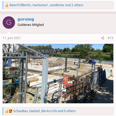
BeenTrillBerlin
,
markoma1
,
sandtimer
and 2 others
R
e
a
guruzug
c
G
t
Goldenes Mitglied
i
o
n
11. Juni 2021
#13
s
:
SchauBau
,
haelzet
,
BerArcUrb
and 9 others
R