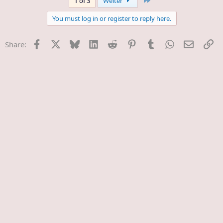
1 of 3
Weiter
You must log in or register to reply here.
Facebook
X
Bluesky
LinkedIn
Reddit
Pinterest
Tumblr
WhatsApp
E-Mail
Li
Share: