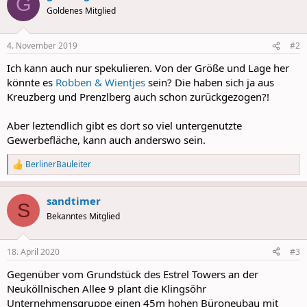
G
Goldenes Mitglied
4. November 2019
#2
Ich kann auch nur spekulieren. Von der Größe und Lage her
könnte es
Robben & Wientjes
sein? Die haben sich ja aus
Kreuzberg und Prenzlberg auch schon zurückgezogen?!
Aber leztendlich gibt es dort so viel untergenutzte
Gewerbefläche, kann auch anderswo sein.
BerlinerBauleiter
R
e
a
sandtimer
c
S
t
Bekanntes Mitglied
i
o
n
18. April 2020
#3
s
:
Gegenüber vom Grundstück des Estrel Towers an der
Neuköllnischen Allee 9 plant die Klingsöhr
Unternehmensgruppe einen 45m hohen Büroneubau mit