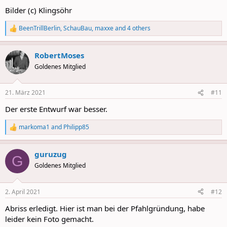
Bilder (c) Klingsöhr
BeenTrillBerlin
,
SchauBau
,
maxxe
and 4 others
R
e
a
RobertMoses
c
t
Goldenes Mitglied
i
o
n
21. März 2021
#11
s
:
Der erste Entwurf war besser.
markoma1
and
Philipp85
R
e
a
guruzug
c
G
t
Goldenes Mitglied
i
o
n
2. April 2021
#12
s
:
Abriss erledigt. Hier ist man bei der Pfahlgründung, habe
leider kein Foto gemacht.