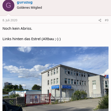
guruzug
c
G
t
Goldenes Mitglied
i
o
n
8. Juli 2020
#9
s
:
Noch kein Abriss.
Links hinten das Estrel (Altbau ;-) )