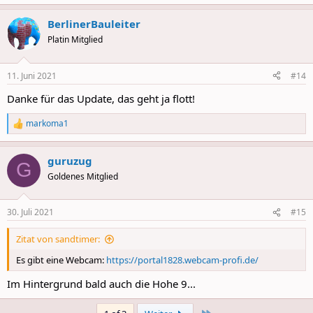
e
a
BerlinerBauleiter
c
t
Platin Mitglied
i
o
n
11. Juni 2021
#14
s
:
Danke für das Update, das geht ja flott!
markoma1
R
e
a
guruzug
c
G
t
Goldenes Mitglied
i
o
n
30. Juli 2021
#15
s
:
Zitat von sandtimer:
Es gibt eine Webcam:
https://portal1828.webcam-profi.de/
Im Hintergrund bald auch die Hohe 9...
Last