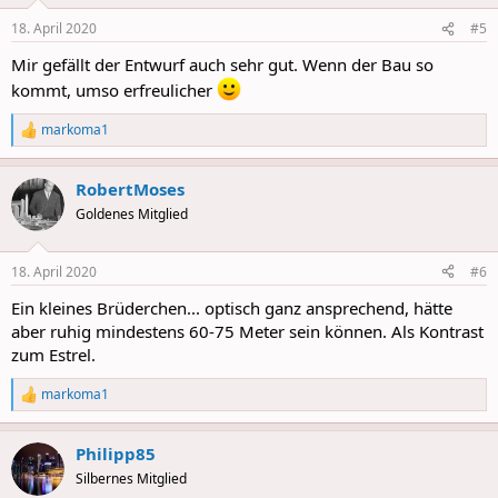
o
n
18. April 2020
#5
s
:
Mir gefällt der Entwurf auch sehr gut. Wenn der Bau so
kommt, umso erfreulicher
markoma1
R
e
a
RobertMoses
c
t
Goldenes Mitglied
i
o
n
18. April 2020
#6
s
:
Ein kleines Brüderchen... optisch ganz ansprechend, hätte
aber ruhig mindestens 60-75 Meter sein können. Als Kontrast
zum Estrel.
markoma1
R
e
a
Philipp85
c
t
Silbernes Mitglied
i