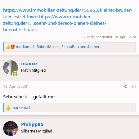
https://www.immobilien-zeitung.de/155953/kleiner-bruder-
fuer-estrel-tower
https://www.immobilien-
zeitung.de/1...soehr-und-dereco-planen-kleines-
buerohochhaus
Zuletzt bearbeitet:
18. April 2020
markoma1
,
RobertMoses
,
SchauBau
and 4 others
R
e
a
maxxe
c
t
Platin Mitglied
i
o
n
18. April 2020
#4
s
:
Sehr schick ... gefällt mir.
markoma1
R
e
a
Philipp85
c
t
Silbernes Mitglied
i