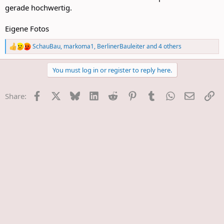
gerade hochwertig.
Eigene Fotos
SchauBau
,
markoma1
,
BerlinerBauleiter
and 4 others
R
e
a
You must log in or register to reply here.
c
t
i
Facebook
X
Bluesky
LinkedIn
Reddit
Pinterest
Tumblr
WhatsApp
E-Mail
Li
Share:
o
n
s
: