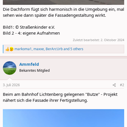
Die Dachform fügt sich harmonisch in die Umgebung ein, mal
sehen wie dann später die Fassadengestaltung wirkt.
Bild1: © Straßenkinder e.V.
Bild 2 - 4: eigene Aufnahmen
Zuletzt bearbeitet:
2. Oktober 2024
markoma1
,
maxxe
,
BerArcUrb
and 5 others
R
e
a
Ammfeld
c
t
Bekanntes Mitglied
i
o
n
3. Juli 2026
#2
s
:
Beim am Bahnhof Lichtenberg gelegenen "Butze" - Projekt
nähert sich die Fassade ihrer Fertigstellung.