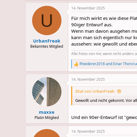
a
14. November 2025
c
U
t
Für mich wirkt es wie diese Pl
i
o
90iger Entwurf aus.
n
Wenn man davon ausgehen muss,
s
kann man sich eigentlich nur 
:
UrbanFreak
aussehen: wie gewollt und eben
Bekanntes Mitglied
Alle Fotos von mir, wenn nicht anders
lfniederer2018
and
Einar Thorsru
R
e
a
14. November 2025
c
t
i
Zitat von UrbanFreak:
o
n
Gewollt und nicht gekonnt. Vor al
s
:
maxxe
Und ein 90er-Entwurf ist "gewo
Platin Mitglied
14. November 2025