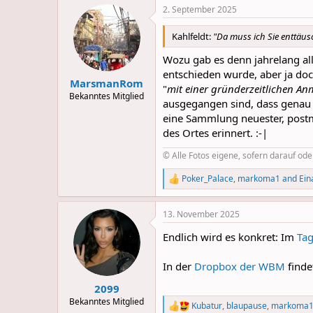
a
2. September 2025
c
t
i
Kahlfeldt:
"Da muss ich Sie enttäus
o
n
Wozu gab es denn jahrelang all
s
entschieden wurde, aber ja doc
:
MarsmanRom
"
mit einer gründerzeitlichen A
Bekanntes Mitglied
ausgegangen sind, dass genau d
eine Sammlung neuester, postmo
des Ortes erinnert. :-|
© Alle Fotos eigene, sofern darauf od
Poker_Palace
,
markoma1
and
Ein
R
e
a
13. November 2025
c
t
Endlich wird es konkret: Im
Tag
i
o
n
In der
Dropbox der WBM
finde
s
:
2099
Bekanntes Mitglied
Kubatur
,
blaupause
,
markoma
R