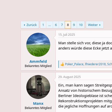
e
u
m
m
a
s
Zurück
1
…
6
7
8
9
10
Weiter
15. Juli 2025
Man stelle sich vor, diese ja d
anders würde diese Ecke jetzt 
Ammfeld
Poker_Palace
,
lfniederer2018
,
Sc
R
Bekanntes Mitglied
e
a
29. August 2025
c
t
Ein, man kann sagen Streitgesp
i
o
Ansatz von historischem Bezug 
n
Berliner Ideologieblase ist sch
s
Rekonstruktionsprojekten mitgew
:
Manx
die jegliche Hoffnungen auf arc
Bekanntes Mitglied