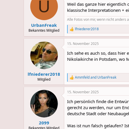
U
Weil das ganze hier eigentlich
klassische Interpretationen + 
Alle Fotos von mir, wenn nicht anders
UrbanFreak
lfniederer2018
Bekanntes Mitglied
R
e
a
15. November 2025
c
t
Ich sehe es auch so, dass hier
i
o
Nikolaikirche in Potsdam, wo 
n
s
:
lfniederer2018
Ammfeld
and
UrbanFreak
R
Mitglied
e
a
15. November 2025
c
t
Ich persönlich finde die Entwü
i
o
gerecht zu werden, nur um End
n
deutsche Stadt oder Neubaugebi
s
:
2099
Was ist nun falsch gelaufen? Ist
Bekanntes Mitglied