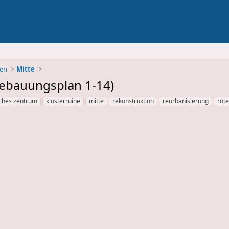
ben
Mitte
Bebauungsplan 1-14)
sches zentrum
klosterruine
mitte
rekonstruktion
reurbanisierung
rot