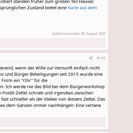
istiert standen früher zum großen Teil Häuser,
prünglichen Zustand bietet eine
Karte aus dem
Zuletzt bearbeitet:
30. August 2025
#110
ierend, wenn der Wille zur Vernunft einfach nicht
s und Bürger-Beteiligungen seit 2015 wurde eine
 Form ein "Ohr" für die
en. Ich werde nie das Bild bei dem Bürgerworkshop
n PostIt-Zettel schrieb und irgendwo zwischen
ast schneller als der Kleber von diesem Zettel. Das
 eines dem Ganzen immer nachhängen: Eine vertane