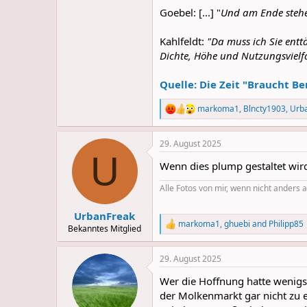
Goebel: [...] "
Und am Ende stehen
Kahlfeldt:
"Da muss ich Sie entt
Dichte, Höhe und Nutzungsvielfa
Quelle: Die Zeit "Braucht Be
markoma1
,
Blncty1903
,
Urb
R
e
a
29. August 2025
c
U
t
Wenn dies plump gestaltet wird 
i
o
Alle Fotos von mir, wenn nicht anders
n
s
:
UrbanFreak
markoma1
,
ghuebi
and
Philipp85
R
Bekanntes Mitglied
e
a
29. August 2025
c
t
Wer die Hoffnung hatte wenigst
i
o
der Molkenmarkt gar nicht zu e
n