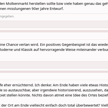
 den Molkenmarkt herstellen sollte bzw viele haben genau das ge
einen misslungenen 90er Jahre Entwurf.
 angegeben.
 eine Chance vertan wird. Ein positives Gegenbeispiel ist das wie
Moderne und Klassik auf hervorragende Weise miteinander verb
rfe eher ernüchternd. Ich denke: Am Ende haben viele etwas Histo
e so austauschbar, aber irgendwie historisierend, auszusehen, d
et stellen könnte. Nichts davon atmet eine Idee des Ortes bezie
 der Ort am Ende vielleicht einfach doch total überbewertet? Viell