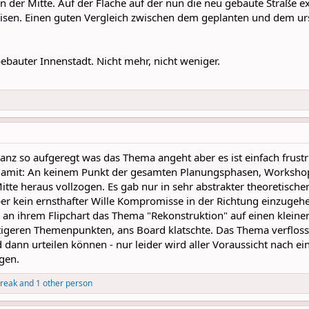
n der Mitte. Auf der Fläche auf der nun die neu gebaute Straße ex
sen. Einen guten Vergleich zwischen dem geplanten und dem urs
bebauter Innenstadt. Nicht mehr, nicht weniger.
anz so aufgeregt was das Thema angeht aber es ist einfach frustr
 damit: An keinem Punkt der gesamten Planungsphasen, Workshop
tte heraus vollzogen. Es gab nur in sehr abstrakter theoretischer
er kein ernsthafter Wille Kompromisse in der Richtung einzugeh
an ihrem Flipchart das Thema "Rekonstruktion" auf einen kleine
igeren Themenpunkten, ans Board klatschte. Das Thema verfloss f
 dann urteilen können - nur leider wird aller Voraussicht nach
gen.
reak
and 1 other person