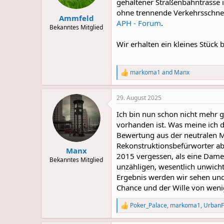
gehaltener Straßenbahntrasse i
s
ohne trennende Verkehrsschnei
:
Ammfeld
APH - Forum
.
Bekanntes Mitglied
Wir erhalten ein kleines Stück 
markoma1
and
Manx
R
e
a
29. August 2025
c
t
Ich bin nun schon nicht mehr g
i
o
vorhanden ist. Was meine ich
n
Bewertung aus der neutralen Mi
s
Rekonstruktionsbefürworter ab
:
Manx
2015 vergessen, als eine Dame 
Bekanntes Mitglied
unzähligen, wesentlich unwicht
Ergebnis werden wir sehen und
Chance und der Wille von weni
Poker_Palace
,
markoma1
,
UrbanF
R
e