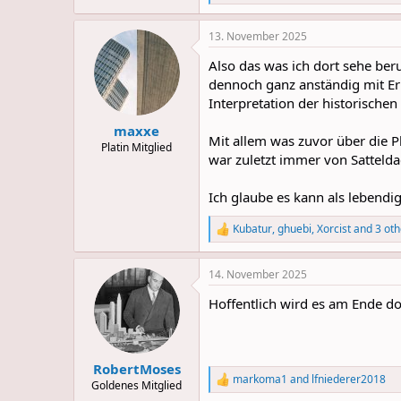
e
a
13. November 2025
c
t
Also das was ich dort sehe beru
i
o
dennoch ganz anständig mit Er
n
Interpretation der historischen
s
:
maxxe
Mit allem was zuvor über die P
Platin Mitglied
war zuletzt immer von Sattelda
Ich glaube es kann als lebendig
Kubatur
,
ghuebi
,
Xorcist
and 3 oth
R
e
a
14. November 2025
c
t
Hoffentlich wird es am Ende doc
i
o
n
s
:
RobertMoses
markoma1
and
lfniederer2018
R
Goldenes Mitglied
e