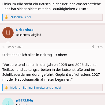
:
Links im Bild steht ein Bauschild der Berliner Wasserbetriebe
- das hat sicher nichts mit den Bautätigkeiten zu tun?
BerlinerBauleiter
R
e
a
Urbanista
c
U
t
Bekanntes Mitglied
i
o
n
1. Oktober 2025
#25
s
:
Steht denke ich alles in Beitrag 19 oben:
"Vorbereitend sollen in den Jahren 2025 und 2026 diverse
Tiefbau- und Leitungsarbeiten in der Luisenstraße und im
Schiffbauerdamm durchgeführt. Geplant ist frühestens 2027
mit der Hauptbaumaßnahme zu beginnen."
lfniederer
,
BerlinerBauleiter
and
ghuebi
R
e
a
jiBERLINij
c
J
t