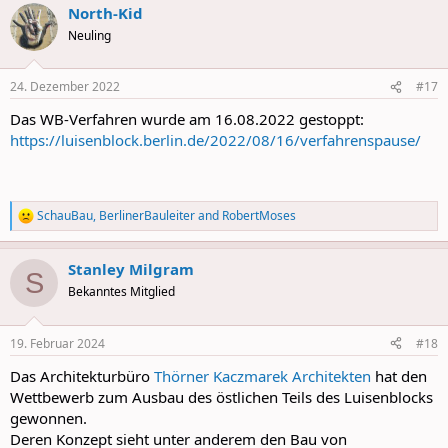
North-Kid
c
t
Neuling
i
o
n
24. Dezember 2022
#17
s
:
Das WB-Verfahren wurde am 16.08.2022 gestoppt:
https://luisenblock.berlin.de/2022/08/16/verfahrenspause/
SchauBau
,
BerlinerBauleiter
and
RobertMoses
R
e
a
Stanley Milgram
c
S
t
Bekanntes Mitglied
i
o
n
19. Februar 2024
#18
s
:
Das Architekturbüro
Thörner Kaczmarek Architekten
hat den
Wettbewerb zum Ausbau des östlichen Teils des Luisenblocks
gewonnen.
Deren Konzept sieht unter anderem den Bau von