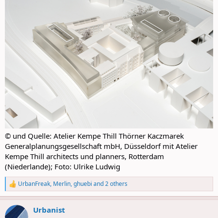
© und Quelle: Atelier Kempe Thill Thörner Kaczmarek
Generalplanungsgesellschaft mbH, Düsseldorf mit Atelier
Kempe Thill architects und planners, Rotterdam
(Niederlande); Foto: Ulrike Ludwig
UrbanFreak
,
Merlin
,
ghuebi
and 2 others
R
e
a
Urbanist
c