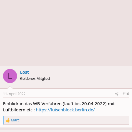
Lost
L
Goldenes Mitglied
11. April 2022
#16
Einblick in das WB-Verfahren (läuft bis 20.04.2022) mit
Luftbildern etc.:
https://luisenblock.berlin.de/
Marc
R
e
a