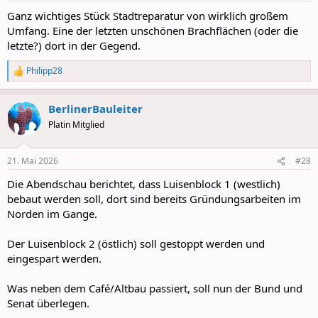
:
Ganz wichtiges Stück Stadtreparatur von wirklich großem
Umfang. Eine der letzten unschönen Brachflächen (oder die
letzte?) dort in der Gegend.
Philipp28
R
e
a
BerlinerBauleiter
c
t
Platin Mitglied
i
o
n
21. Mai 2026
#28
s
:
Die Abendschau berichtet, dass Luisenblock 1 (westlich)
bebaut werden soll, dort sind bereits Gründungsarbeiten im
Norden im Gange.
Der Luisenblock 2 (östlich) soll gestoppt werden und
eingespart werden.
Was neben dem Café/Altbau passiert, soll nun der Bund und
Senat überlegen.