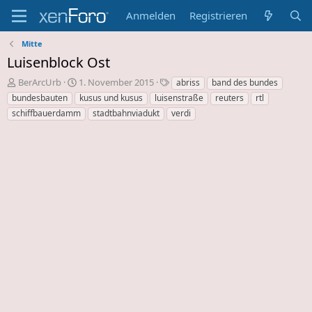
Anmelden
Registrieren
Mitte
Luisenblock Ost
E
E
S
BerArcUrb
1. November 2015
abriss
band des bundes
r
r
c
bundesbauten
kusus und kusus
luisenstraße
reuters
rtl
s
s
h
schiffbauerdamm
stadtbahnviadukt
verdi
t
t
l
e
e
a
l
l
g
l
l
w
e
u
o
r
n
r
d
g
t
e
s
e
s
d
T
a
h
t
e
u
m
m
a
s