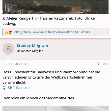
© Atelier Kempe Thill Thörner Kaczmarek; Foto: Ulrike
Ludwig.
Poker_Palace
,
löwensenf
,
BerlinerBauleiter
and 3 others
R
e
a
Stanley Milgram
c
S
t
Bekanntes Mitglied
i
o
n
21. Februar 2024
#20
s
:
Das Bundesamt für Bauwesen und Raumordnung hat die
verschiedenen Entwürfe der Wettbewerbsteilnehmer
veröffentlicht.
Q:
BBR-Website
Hier noch ein Modell des Siegerentwurfes