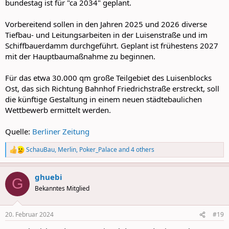
bundestag ist für "ca 2034" geplant.
Vorbereitend sollen in den Jahren 2025 und 2026 diverse
Tiefbau- und Leitungsarbeiten in der Luisenstraße und im
Schiffbauerdamm durchgeführt. Geplant ist frühestens 2027
mit der Hauptbaumaßnahme zu beginnen.
Für das etwa 30.000 qm große Teilgebiet des Luisenblocks
Ost, das sich Richtung Bahnhof Friedrichstraße erstreckt, soll
die künftige Gestaltung in einem neuen städtebaulichen
Wettbewerb ermittelt werden.
Quelle:
Berliner Zeitung
SchauBau
,
Merlin
,
Poker_Palace
and 4 others
R
e
a
ghuebi
c
G
t
Bekanntes Mitglied
i
o
n
20. Februar 2024
#19
s
: