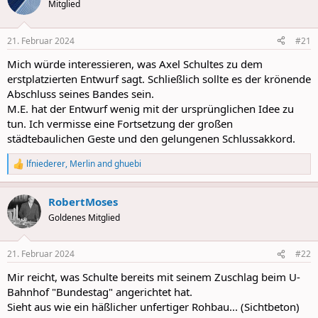
t
Mitglied
i
o
n
21. Februar 2024
#21
s
:
Mich würde interessieren, was Axel Schultes zu dem
erstplatzierten Entwurf sagt. Schließlich sollte es der krönende
Abschluss seines Bandes sein.
M.E. hat der Entwurf wenig mit der ursprünglichen Idee zu
tun. Ich vermisse eine Fortsetzung der großen
städtebaulichen Geste und den gelungenen Schlussakkord.
lfniederer
,
Merlin
and
ghuebi
R
e
a
RobertMoses
c
t
Goldenes Mitglied
i
o
n
21. Februar 2024
#22
s
:
Mir reicht, was Schulte bereits mit seinem Zuschlag beim U-
Bahnhof "Bundestag" angerichtet hat.
Sieht aus wie ein häßlicher unfertiger Rohbau... (Sichtbeton)