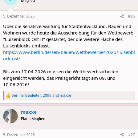
Mitglied
i
o
n
5. Dezember 2025
#26
s
:
Über die Senatsverwaltung für Stadtentwicklung, Bauen und
Wohnen wurde heute die Ausschreibung für den Wettbewerb
"Luisenblock Ost II" gestartet, der die weitere Fläche des
Luisenblocks umfasst.
https://www.berlin.de/sen/bauen/wettbewerbe/2025/luisenbl
ock-ost/
Bis zum 17.04.2026 müssen die Wettbewerbsarbeiten
eingereicht werden, das Preisgericht tagt am 09. und
10.06.2026!
BerlinerBauleiter
,
2099
and
maxxe
R
e
a
maxxe
c
t
Platin Mitglied
i
o
n
5. Dezember 2025
#27
s