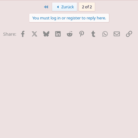
First
Zurück
2 of 2
You must log in or register to reply here.
Facebook
X
Bluesky
LinkedIn
Reddit
Pinterest
Tumblr
WhatsApp
E-Mail
Li
Share: