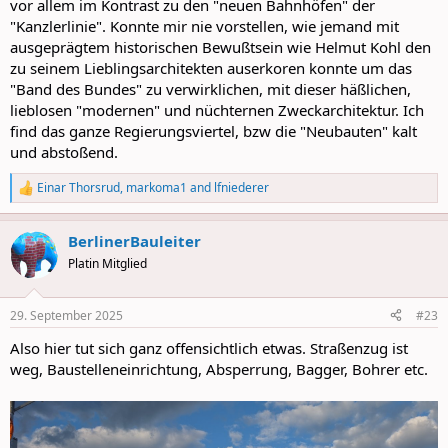
vor allem im Kontrast zu den "neuen Bahnhöfen" der
"Kanzlerlinie". Konnte mir nie vorstellen, wie jemand mit
ausgeprägtem historischen Bewußtsein wie Helmut Kohl den
zu seinem Lieblingsarchitekten auserkoren konnte um das
"Band des Bundes" zu verwirklichen, mit dieser häßlichen,
lieblosen "modernen" und nüchternen Zweckarchitektur. Ich
find das ganze Regierungsviertel, bzw die "Neubauten" kalt
und abstoßend.
Einar Thorsrud
,
markoma1
and
lfniederer
R
e
a
BerlinerBauleiter
c
t
Platin Mitglied
i
o
n
29. September 2025
#23
s
:
Also hier tut sich ganz offensichtlich etwas. Straßenzug ist
weg, Baustelleneinrichtung, Absperrung, Bagger, Bohrer etc.