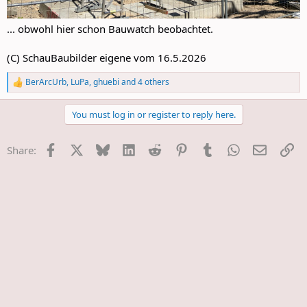
... obwohl hier schon Bauwatch beobachtet.
(C) SchauBaubilder eigene vom 16.5.2026
BerArcUrb
,
LuPa
,
ghuebi
and 4 others
R
e
a
You must log in or register to reply here.
c
t
i
Facebook
X
Bluesky
LinkedIn
Reddit
Pinterest
Tumblr
WhatsApp
E-Mail
Li
Share:
o
n
s
: