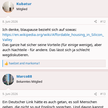
a
Kubatur
c
t
Mitglied
i
o
n
8. Juni 2026
#12
s
:
Ich denke, blaupause bezieht sich auf sowas:
https://en.wikipedia.org/wiki/Affordable_housing_in_Silicon_
Valley
Das ganze hat sicher seine Vorteile (für einige wenige), aber
auch Nachteile - für andere. Das lässt sich ja schlecht
wegdiskutieren.
haelzet
and
markoma1
R
e
a
Marco88
c
t
Bekanntes Mitglied
i
o
n
9. Juni 2026
#13
s
:
Ein Deutscher Link hätte es auch getan, es soll Menschen
geben, die nicht so gut Englisch sprechen. Und davon kannst