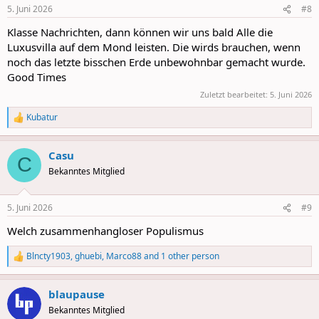
n
5. Juni 2026
#8
s
:
Klasse Nachrichten, dann können wir uns bald Alle die
Luxusvilla auf dem Mond leisten. Die wirds brauchen, wenn
noch das letzte bisschen Erde unbewohnbar gemacht wurde.
Good Times
Zuletzt bearbeitet:
5. Juni 2026
Kubatur
R
e
a
Casu
c
C
t
Bekanntes Mitglied
i
o
n
5. Juni 2026
#9
s
:
Welch zusammenhangloser Populismus
Blncty1903
,
ghuebi
,
Marco88
and 1 other person
R
e
a
blaupause
c
t
Bekanntes Mitglied
i