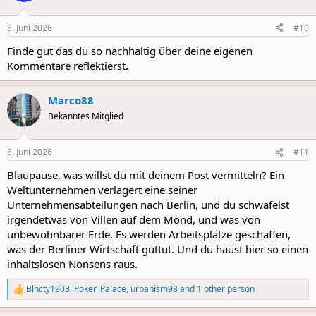
o
n
8. Juni 2026
#10
s
:
Finde gut das du so nachhaltig über deine eigenen
Kommentare reflektierst.
Marco88
Bekanntes Mitglied
8. Juni 2026
#11
Blaupause, was willst du mit deinem Post vermitteln? Ein
Weltunternehmen verlagert eine seiner
Unternehmensabteilungen nach Berlin, und du schwafelst
irgendetwas von Villen auf dem Mond, und was von
unbewohnbarer Erde. Es werden Arbeitsplätze geschaffen,
was der Berliner Wirtschaft guttut. Und du haust hier so einen
inhaltslosen Nonsens raus.
Blncty1903
,
Poker_Palace
,
urbanism98
and 1 other person
R
e