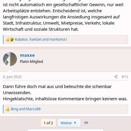
ist nicht automatisch ein gesellschaftlicher Gewinn, nur weil
Arbeitsplätze entstehen. Entscheidend ist, welche
langfristigen Auswirkungen die Ansiedlung insgesamt auf
Stadt, Infrastruktur, Umwelt, Mietpreise, Verkehr, lokale
Wirtschaft und soziale Strukturen hat.
Kubatur
,
haelzet
and
markoma1
R
e
a
maxxe
c
t
Platin Mitglied
i
o
n
9. Juni 2026
#15
s
:
Dann führe doch mal aus und beleuchte die scheinbar
Unwissenden.
Hingeklatschte, inhaltslose Kommentare bringen keinem was.
Bing
and
Marco88
R
e
a
Last
1 of 2
Weiter
c
t