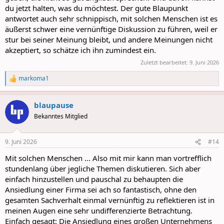
du jetzt halten, was du möchtest. Der gute Blaupunkt
antwortet auch sehr schnippisch, mit solchen Menschen ist es
äußerst schwer eine vernünftige Diskussion zu führen, weil er
stur bei seiner Meinung bleibt, und andere Meinungen nicht
akzeptiert, so schätze ich ihn zumindest ein.
Zuletzt bearbeitet:
9. Juni 2026
markoma1
R
e
a
blaupause
c
t
Bekanntes Mitglied
i
o
n
9. Juni 2026
#14
s
:
Mit solchen Menschen ... Also mit mir kann man vortrefflich
stundenlang über jegliche Themen diskutieren. Sich aber
einfach hinzustellen und pauschal zu behaupten die
Ansiedlung einer Firma sei ach so fantastisch, ohne den
gesamten Sachverhalt einmal vernünftig zu reflektieren ist in
meinen Augen eine sehr undifferenzierte Betrachtung.
Einfach gesagt: Die Ansiedlung eines großen Unternehmens