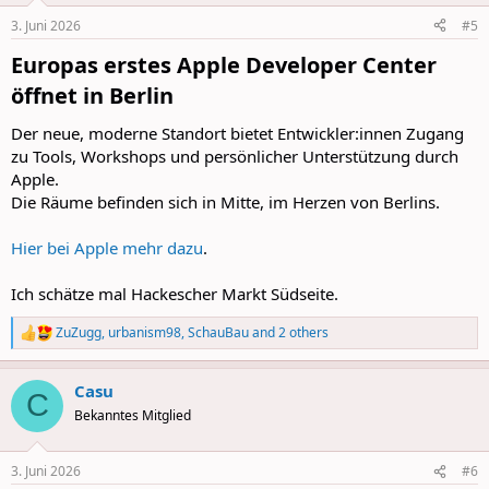
3. Juni 2026
#5
Europas erstes Apple Developer Center
öffnet in Berlin​
Der neue, moderne Standort bietet Entwickler:innen Zugang
zu Tools, Workshops und persönlicher Unterstützung durch
Apple.
Die Räume befinden sich in Mitte, im Herzen von Berlins.
Hier bei Apple mehr dazu
.
Ich schätze mal Hackescher Markt Südseite.
ZuZugg
,
urbanism98
,
SchauBau
and 2 others
R
e
a
Casu
c
C
t
Bekanntes Mitglied
i
o
n
3. Juni 2026
#6
s