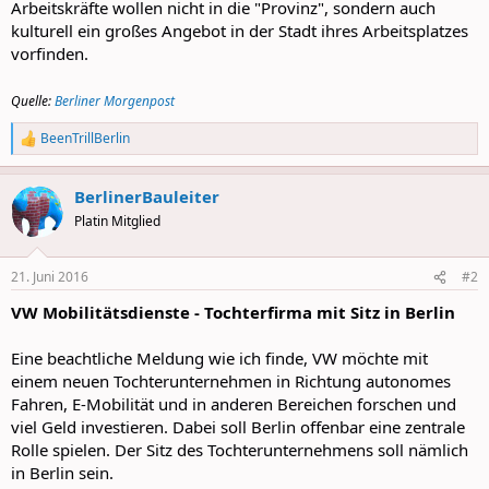
Arbeitskräfte wollen nicht in die "Provinz", sondern auch
kulturell ein großes Angebot in der Stadt ihres Arbeitsplatzes
vorfinden.
Quelle:
Berliner Morgenpost
BeenTrillBerlin
R
e
a
BerlinerBauleiter
c
t
Platin Mitglied
i
o
n
21. Juni 2016
#2
s
:
VW Mobilitätsdienste - Tochterfirma mit Sitz in Berlin
Eine beachtliche Meldung wie ich finde, VW möchte mit
einem neuen Tochterunternehmen in Richtung autonomes
Fahren, E-Mobilität und in anderen Bereichen forschen und
viel Geld investieren. Dabei soll Berlin offenbar eine zentrale
Rolle spielen. Der Sitz des Tochterunternehmens soll nämlich
in Berlin sein.