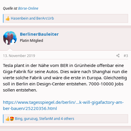
Quelle ist
Börse-Online
Hasenbein
and
BerArcUrb
R
e
a
BerlinerBauleiter
c
t
Platin Mitglied
i
o
n
13. November 2019
#3
s
:
Tesla plant in der Nähe vom BER in Grünheide offenbar eine
Giga-Fabrik für seine Autos. Dies wäre nach Shanghai nun die
vierte solche Fabrik und wäre die erste in Europa. Gleichzeitig
soll in Berlin ein Design-Center entstehen. 7000-10000 Jobs
sollen entstehen.
https://www.tagesspiegel.de/berlin/...k-will-gigafactory-am-
ber-bauen/25220356.html
Bing
,
guruzug
,
StefanM
and 4 others
R
e
a