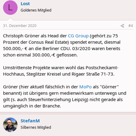
Lost
c
L
t
Goldenes Mitglied
i
o
n
31. Dezember 2020
#4
s
:
Christoph Gröner als Head der
CG Group
(gehört zu 75
Prozent der Consus Real Estate) spendet erneut, diesmal
500.000,- € an die Berliner CDU. 03/2020 waren bereits
schon einmal 300.000,-€ geflossen.
Umstrittenste Projekte waren wohl das Postscheckamt-
Hochhaus, Steglitzer Kreisel und Rigaer Straße 71-73.
Gröner (hier aktuell fälschlich in der
MoPo
als "Görner"
benannt) ist übrigens gern medienwirksam unterwegs und
gilt (s. auch Steuerhinterziehung Leipzig) nicht gerade als
umgänglich in der Branche.
StefanM
Silbernes Mitglied