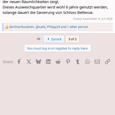
der neuen Räumlichkeiten zeigt.
Dieses Ausweichquartier wird wohl 6 Jahre genutzt werden,
solange dauert die Sanierung von Schloss Bellevue.
Zuletzt bearbeitet:
8. Juli 2026
BerlinerBauleiter
,
ghuebi
,
Philipp28
and 1 other person
R
e
a
First
Zurück
3 of 3
c
t
You must log in or register to reply here.
i
o
n
Facebook
X
Bluesky
LinkedIn
Reddit
Pinterest
Tumblr
WhatsApp
E-Mail
Li
Share:
s
: