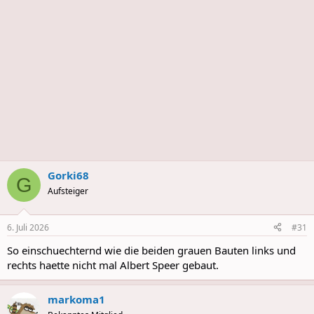
s
Gorki68
G
Aufsteiger
6. Juli 2026
#31
So einschuechternd wie die beiden grauen Bauten links und
rechts haette nicht mal Albert Speer gebaut.
markoma1