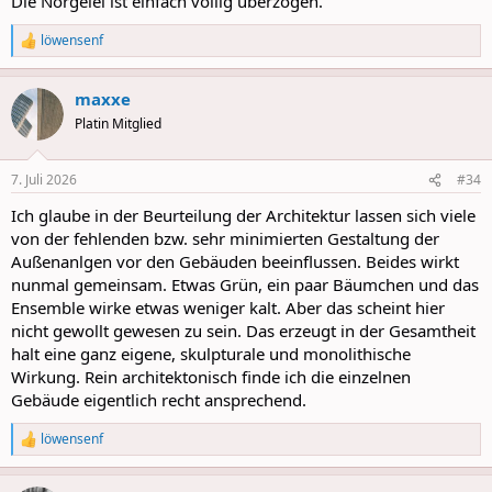
Die Nörgelei ist einfach völlig überzogen.
löwensenf
R
e
a
maxxe
c
t
Platin Mitglied
i
o
n
7. Juli 2026
#34
s
:
Ich glaube in der Beurteilung der Architektur lassen sich viele
von der fehlenden bzw. sehr minimierten Gestaltung der
Außenanlgen vor den Gebäuden beeinflussen. Beides wirkt
nunmal gemeinsam. Etwas Grün, ein paar Bäumchen und das
Ensemble wirke etwas weniger kalt. Aber das scheint hier
nicht gewollt gewesen zu sein. Das erzeugt in der Gesamtheit
halt eine ganz eigene, skulpturale und monolithische
Wirkung. Rein architektonisch finde ich die einzelnen
Gebäude eigentlich recht ansprechend.
löwensenf
R
e
a