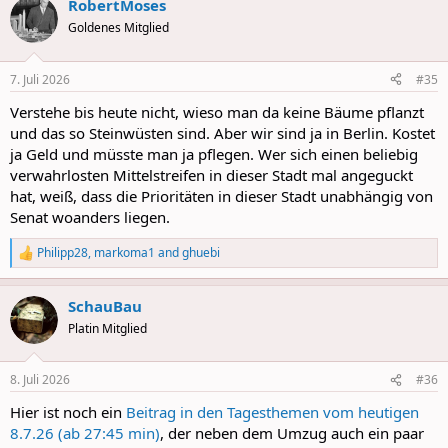
RobertMoses
c
t
Goldenes Mitglied
i
o
n
7. Juli 2026
#35
s
:
Verstehe bis heute nicht, wieso man da keine Bäume pflanzt
und das so Steinwüsten sind. Aber wir sind ja in Berlin. Kostet
ja Geld und müsste man ja pflegen. Wer sich einen beliebig
verwahrlosten Mittelstreifen in dieser Stadt mal angeguckt
hat, weiß, dass die Prioritäten in dieser Stadt unabhängig von
Senat woanders liegen.
Philipp28
,
markoma1
and
ghuebi
R
e
a
SchauBau
c
t
Platin Mitglied
i
o
n
8. Juli 2026
#36
s
:
Hier ist noch ein
Beitrag in den Tagesthemen vom heutigen
8.7.26 (ab 27:45 min)
, der neben dem Umzug auch ein paar