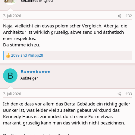
Bekanntes Mitglied
7. Juli 2026
#32
Naja, vielleicht ein etwas polemischer Vergleich. Aber ja, die
Architektur ist wirklich gruselig, abweisend und ästhetisch
eher respektlos.
Da stimme ich zu.
2099
and
Philipp28
R
e
a
Bummbumm
c
B
t
Aufsteiger
i
o
n
7. Juli 2026
#33
s
:
Ich denke dass vor allem das Berta Gebäude ein richtig geiler
Bunker ist, was leider viel zu selten gebaut wird;und das
Kennedy Haus ist zumindest durch seine Form etwas
markant, gruselig kann man das wirklich nicht bezeichnen.