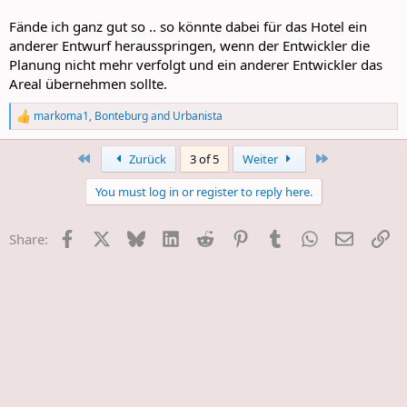
Fände ich ganz gut so .. so könnte dabei für das Hotel ein
anderer Entwurf herausspringen, wenn der Entwickler die
Planung nicht mehr verfolgt und ein anderer Entwickler das
Areal übernehmen sollte.
markoma1
,
Bonteburg
and
Urbanista
R
e
a
First
Last
Zurück
3 of 5
Weiter
c
t
You must log in or register to reply here.
i
o
n
Facebook
X
Bluesky
LinkedIn
Reddit
Pinterest
Tumblr
WhatsApp
E-Mail
Li
Share:
s
: