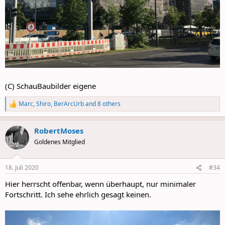
(C) SchauBaubilder eigene
Marc
,
Shiro
,
BerArcUrb
and 8 others
R
e
a
RobertMoses
c
t
Goldenes Mitglied
i
o
n
18. Juli 2020
#34
s
:
Hier herrscht offenbar, wenn überhaupt, nur minimaler
Fortschritt. Ich sehe ehrlich gesagt keinen.