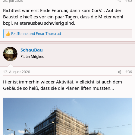
20. Juli 2020
#35
s
:
Richtfest war erst Ende Februar, dann kam CorV... Auf der
Baustelle hieß es vor ein paar Tagen, dass die Mieter wohl
bzgl. Mieterausbau schwierig sind.
F.zuTonne
and
Einar Thorsrud
R
e
a
SchauBau
c
t
Platin Mitglied
i
o
n
12. August 2020
#36
s
:
Hier ist immerhin wieder Aktivität. Vielleicht ist auch dem
Gebäude so heiß, dass sie die Planen liften mussten...