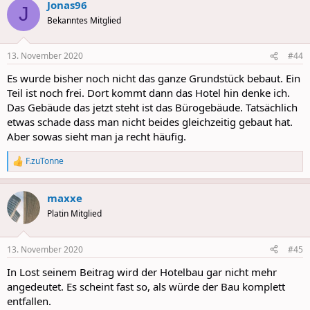
Jonas96
J
Bekanntes Mitglied
13. November 2020
#44
Es wurde bisher noch nicht das ganze Grundstück bebaut. Ein
Teil ist noch frei. Dort kommt dann das Hotel hin denke ich.
Das Gebäude das jetzt steht ist das Bürogebäude. Tatsächlich
etwas schade dass man nicht beides gleichzeitig gebaut hat.
Aber sowas sieht man ja recht häufig.
F.zuTonne
R
e
a
maxxe
c
t
Platin Mitglied
i
o
n
13. November 2020
#45
s
:
In Lost seinem Beitrag wird der Hotelbau gar nicht mehr
angedeutet. Es scheint fast so, als würde der Bau komplett
entfallen.