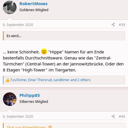
RobertMoses
c
t
Goldenes Mitglied
i
o
n
6. September 2020
#39
s
:
Es wird...
... keine Schönheit.
"Hippe" Namen für am Ende
bestenfalls Durchschnittsware. Genau wie das "Zentral-
Türmchen" (Central-Tower) an der Jannowitzbrücke. Oder den
8 Etagen "High-Tower" im Tiergarten.
F.zuTonne
,
Einar Thorsrud
,
sandtimer
and 2 others
R
e
a
Philipp85
c
t
Silbernes Mitglied
i
o
n
6. September 2020
#40
s
:
Zitat von RobertMoses: