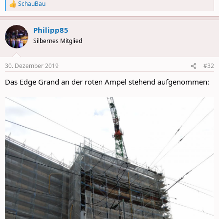
SchauBau
R
e
a
Philipp85
c
t
Silbernes Mitglied
i
o
n
30. Dezember 2019
#32
s
:
Das Edge Grand an der roten Ampel stehend aufgenommen: