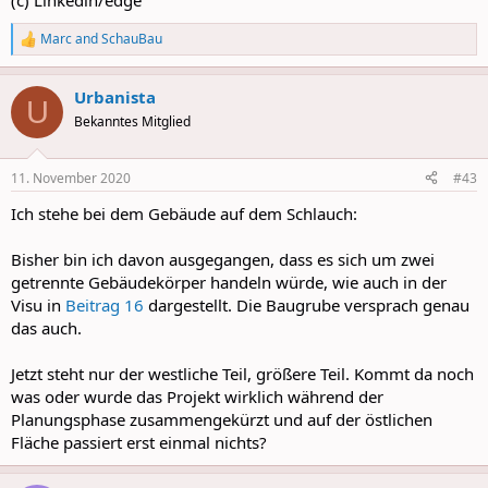
(c) Linkedin/edge
Marc
and
SchauBau
R
e
a
Urbanista
c
U
t
Bekanntes Mitglied
i
o
n
11. November 2020
#43
s
:
Ich stehe bei dem Gebäude auf dem Schlauch:
Bisher bin ich davon ausgegangen, dass es sich um zwei
getrennte Gebäudekörper handeln würde, wie auch in der
Visu in
Beitrag 16
dargestellt. Die Baugrube versprach genau
das auch.
Jetzt steht nur der westliche Teil, größere Teil. Kommt da noch
was oder wurde das Projekt wirklich während der
Planungsphase zusammengekürzt und auf der östlichen
Fläche passiert erst einmal nichts?