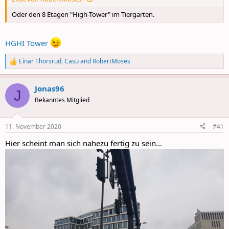
Oder den 8 Etagen "High-Tower" im Tiergarten.
HGHI Tower
Einar Thorsrud
,
Casu
and
RobertMoses
R
e
a
Jonas96
c
J
t
Bekanntes Mitglied
i
o
n
11. November 2020
#41
s
:
Hier scheint man sich nahezu fertig zu sein...