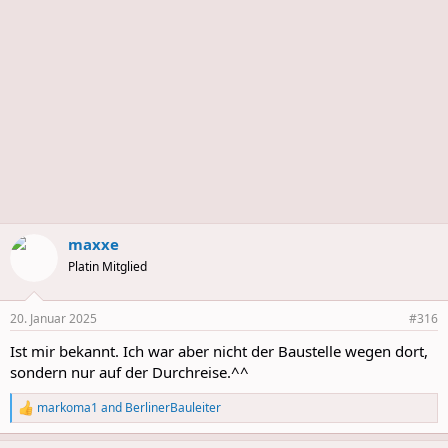
maxxe
Platin Mitglied
20. Januar 2025
#316
Ist mir bekannt. Ich war aber nicht der Baustelle wegen dort,
sondern nur auf der Durchreise.^^
markoma1
and
BerlinerBauleiter
R
e
a