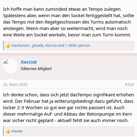
Ich hoffe man kann zumindest etwas an Tempo zulegen.
Spätestens aber, wenn man den Sockel fertiggestellt hat, sollte
das Tempo mit den Regelgeschossen des Turms automatisch
ansteigen. Wenn man aber so weitermacht, wird man noch
eine Weile am Sockel werkeln, bevor man zum Turm kommt.
markoma1
,
ghuebi
,
Xorcist
and 1 other person
R
e
a
Xorcist
c
t
Silbernes Mitglied
i
o
n
26. März 2025
#324
s
:
Ich denke schon, dass sich jetzt dasTempo signifikant erhöhen
wird. Der Februar hat ja witterungsbedingt dazu geführt, dass
locker 2-3 Wochen so gut wie gar nichts passiert ist. Auch
dieser mehrmalige Auf- und Abbau der Betonpumpe im Kern
war sicher nicht geplant - aktuell fehlt sie auch immer noch.
maxxe
R