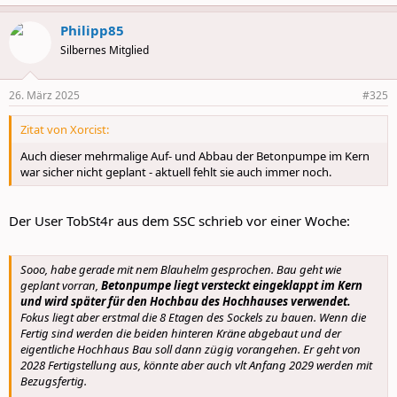
e
a
Philipp85
c
t
Silbernes Mitglied
i
o
n
26. März 2025
#325
s
:
Zitat von Xorcist:
Auch dieser mehrmalige Auf- und Abbau der Betonpumpe im Kern
war sicher nicht geplant - aktuell fehlt sie auch immer noch.
Der User TobSt4r aus dem SSC schrieb vor einer Woche:
Sooo, habe gerade mit nem Blauhelm gesprochen. Bau geht wie
geplant vorran,
Betonpumpe liegt versteckt eingeklappt im Kern
und wird später für den Hochbau des Hochhauses verwendet.
Fokus liegt aber erstmal die 8 Etagen des Sockels zu bauen. Wenn die
Fertig sind werden die beiden hinteren Kräne abgebaut und der
eigentliche Hochhaus Bau soll dann zügig vorangehen. Er geht von
2028 Fertigstellung aus, könnte aber auch vlt Anfang 2029 werden mit
Bezugsfertig.