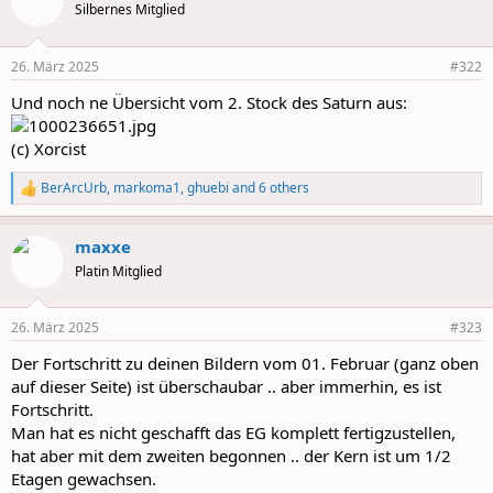
t
Silbernes Mitglied
i
o
n
26. März 2025
#322
s
:
Und noch ne Übersicht vom 2. Stock des Saturn aus:
(c) Xorcist
BerArcUrb
,
markoma1
,
ghuebi
and 6 others
R
e
a
maxxe
c
t
Platin Mitglied
i
o
n
26. März 2025
#323
s
:
Der Fortschritt zu deinen Bildern vom 01. Februar (ganz oben
auf dieser Seite) ist überschaubar .. aber immerhin, es ist
Fortschritt.
Man hat es nicht geschafft das EG komplett fertigzustellen,
hat aber mit dem zweiten begonnen .. der Kern ist um 1/2
Etagen gewachsen.