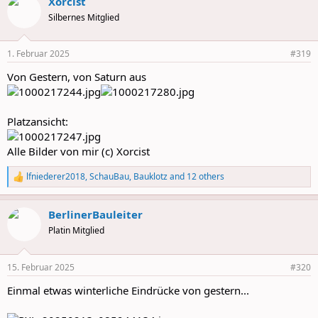
Xorcist
c
t
Silbernes Mitglied
i
o
n
1. Februar 2025
#319
s
:
Von Gestern, von Saturn aus
Platzansicht:
Alle Bilder von mir (c) Xorcist
lfniederer2018
,
SchauBau
,
Bauklotz
and 12 others
R
e
a
BerlinerBauleiter
c
t
Platin Mitglied
i
o
n
15. Februar 2025
#320
s
:
Einmal etwas winterliche Eindrücke von gestern...