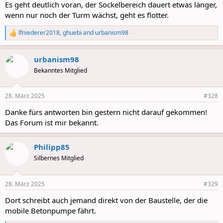
Es geht deutlich voran, der Sockelbereich dauert etwas länger,
wenn nur noch der Turm wächst, geht es flotter.
lfniederer2018
,
ghuebi
and
urbanism98
R
e
a
urbanism98
c
t
Bekanntes Mitglied
i
o
n
28. März 2025
#328
s
:
Danke fürs antworten bin gestern nicht darauf gekommen!
Das Forum ist mir bekannt.
Philipp85
Silbernes Mitglied
28. März 2025
#329
Dort schreibt auch jemand direkt von der Baustelle, der die
mobile Betonpumpe fährt.