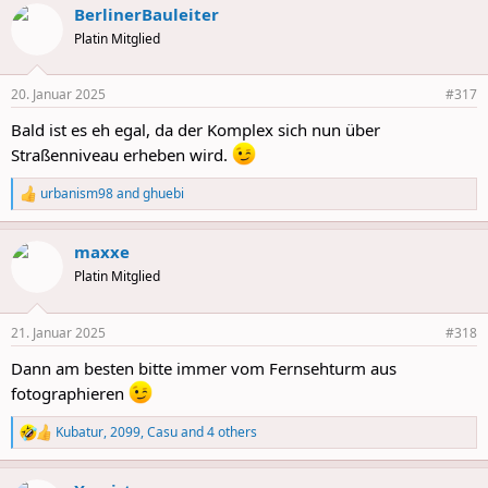
BerlinerBauleiter
c
t
Platin Mitglied
i
o
n
20. Januar 2025
#317
s
:
Bald ist es eh egal, da der Komplex sich nun über
Straßenniveau erheben wird.
urbanism98
and
ghuebi
R
e
a
maxxe
c
t
Platin Mitglied
i
o
n
21. Januar 2025
#318
s
:
Dann am besten bitte immer vom Fernsehturm aus
fotographieren
Kubatur
,
2099
,
Casu
and 4 others
R
e
a