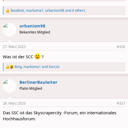
Ach und der Kern hat ne neue Etage, Nummer 6 bekommen heute.
Bauklotz
,
markoma1
,
urbanism98
and 4 others
R
e
a
urbanism98
c
t
Bekanntes Mitglied
i
o
n
27. März 2025
#326
s
:
Was ist der SCC
?
Bing
,
markoma1
and
Xorcist
R
e
a
BerlinerBauleiter
c
t
Platin Mitglied
i
o
n
28. März 2025
#327
s
:
Das SSC ist das Skyscrapercity -Forum, ein internationales
Hochhausforum.