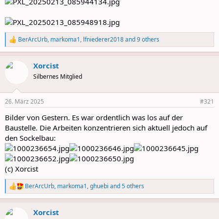
BerArcUrb
,
markoma1
,
lfniederer2018
and 9 others
R
e
a
Xorcist
c
t
Silbernes Mitglied
i
o
n
26. März 2025
#321
s
:
Bilder von Gestern. Es war ordentlich was los auf der
Baustelle. Die Arbeiten konzentrieren sich aktuell jedoch auf
den Sockelbau:
(c) Xorcist
BerArcUrb
,
markoma1
,
ghuebi
and 5 others
R
e
a
Xorcist
c