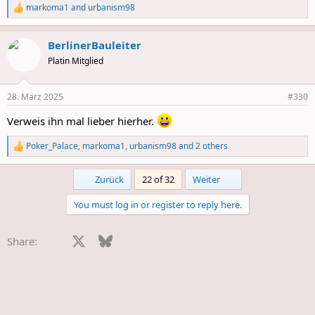
markoma1
and
urbanism98
R
e
a
BerlinerBauleiter
c
t
Platin Mitglied
i
o
n
28. März 2025
#330
s
:
Verweis ihn mal lieber hierher.
Poker_Palace
,
markoma1
,
urbanism98
and 2 others
R
e
a
First
Last
Zurück
22 of 32
Weiter
c
t
You must log in or register to reply here.
i
o
n
Facebook
X
Bluesky
LinkedIn
Reddit
Pinterest
Tumblr
WhatsApp
E-Mail
Share:
s
: