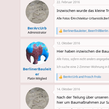
22. Februar 2016
c
t
Inzwischen wurde das kleine Tr
i
o
Alle Fotos ©Architektur-Urbanistik.Berl
n
s
:
BerArcUrb
BerlinerBauleiter
,
BeenTrillBerlin
R
Administrator
e
a
12. Oktober 2016
c
t
Hier haben inzwischen die Bau
i
o
Alle Fotos, sofern nicht anders angegebe
n
s
Ich suche eine 2-Zimmer-Wohnung in Be
:
BerlinerBauleit
er
BerArcUrb
and
Frosch Frolo
R
Platin Mitglied
e
a
14. Oktober 2016
c
t
Nach der Teilung über unseren
i
o
hier um Baumaßnahmen zur San
n