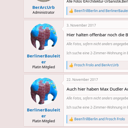
s
Alle Fotos ©Architektur-Urbanistik.Berl
:
BerArcUrb
BeenTrillBerlin
and
BerlinerBaule
Administrator
R
e
a
3. November 2017
c
t
Hier halten offenbar noch die 
i
o
Alle Fotos, sofern nicht anders angegebe
n
s
Ich suche eine 2-Zimmer-Wohnung in Be
:
BerlinerBauleit
er
Frosch Frolo
and
BerArcUrb
R
Platin Mitglied
e
a
22. November 2017
c
t
Auch hier haben Max Dudler Arch
i
o
Alle Fotos, sofern nicht anders angegebe
n
s
Ich suche eine 2-Zimmer-Wohnung in Be
:
BerlinerBauleit
er
BeenTrillBerlin
and
Frosch Frolo
R
Platin Mitglied
e