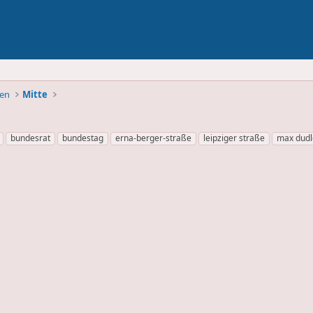
ben
Mitte
bundesrat
bundestag
erna-berger-straße
leipziger straße
max dudl