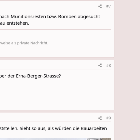
#7
al nach Munitionsresten bzw. Bomben abgesucht
au entstehen.
eise als private Nachricht.
#8
ber der Erna-Berger-Strasse?
#9
stellen. Sieht so aus, als würden die Bauarbeiten