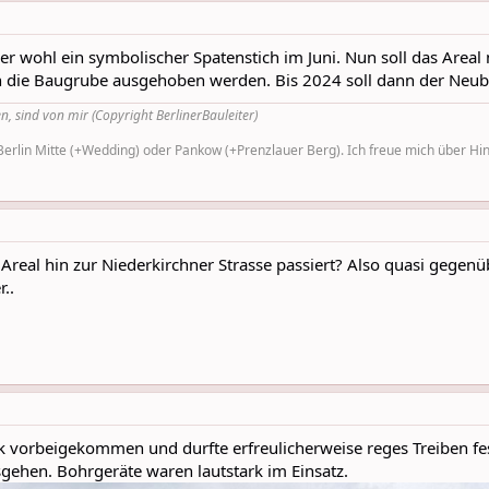
ier wohl ein symbolischer Spatenstich im Juni. Nun soll das Are
 die Baugrube ausgehoben werden. Bis 2024 soll dann der Neub
n, sind von mir (Copyright BerlinerBauleiter)
rlin Mitte (+Wedding) oder Pankow (+Prenzlauer Berg). Ich freue mich über Hinw
eal hin zur Niederkirchner Strasse passiert? Also quasi gegenü
..
 vorbeigekommen und durfte erfreulicherweise reges Treiben fest
ehen. Bohrgeräte waren lautstark im Einsatz.