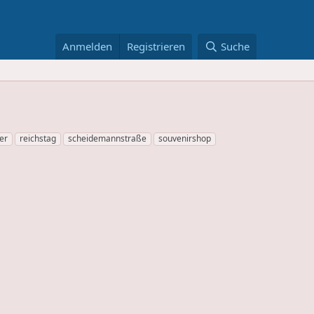
Anmelden
Registrieren
Suche
er
reichstag
scheidemannstraße
souvenirshop