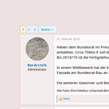
e
u
m
m
a
s
1
2
3
Weiter
22. Februar 2016
Neben dem Bundesrat im Preußi
entstehen. Circa 70Mio € soll 
Bis 2018/19 ist die Fertigstellu
BerArcUrb
In einem Wettbewerb hat der E
Administrator
Fassade am Bundesrat-Bau an.
Die weiteren Gewinner und Be
Alle Fotos ©Architektur-Urbanistik.Berl
Marc
R
e
a