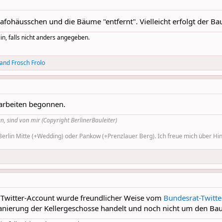
afohäusschen und die Bäume "entfernt". Vielleicht erfolgt der 
in, falls nicht anders angegeben.
and
Frosch Frolo
arbeiten begonnen.
n, sind von mir (Copyright BerlinerBauleiter)
rlin Mitte (+Wedding) oder Pankow (+Prenzlauer Berg). Ich freue mich über Hinw
 Twitter-Account wurde freundlicher Weise vom
Bundesrat-Twitte
ierung der Kellergeschosse handelt und noch nicht um den Bau