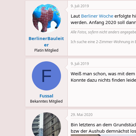
a
9. Juli 2019
c
t
Laut
Berliner Woche
erfolgte h
i
o
werden. Anfang 2020 soll dann
n
s
Alle Fotos, sofern nicht anders angegebe
:
BerlinerBauleit
Ich suche eine 2-Zimmer-Wohnung in Be
er
Platin Mitglied
9. Juli 2019
F
Weiß man schon, was mit dem Ar
Konnte dazu nichts finden leider
Fussal
Bekanntes Mitglied
29. Mai 2020
Bin letztens an dem Grundstück
bzw der Aushub demnächst losg