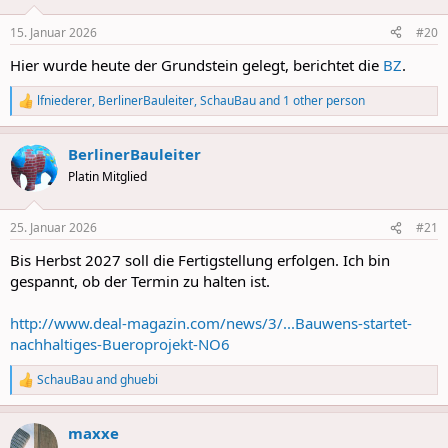
o
n
15. Januar 2026
#20
s
:
Hier wurde heute der Grundstein gelegt, berichtet die
BZ
.
lfniederer
,
BerlinerBauleiter
,
SchauBau
and 1 other person
R
e
a
BerlinerBauleiter
c
t
Platin Mitglied
i
o
n
25. Januar 2026
#21
s
:
Bis Herbst 2027 soll die Fertigstellung erfolgen. Ich bin
gespannt, ob der Termin zu halten ist.
http://www.deal-magazin.com/news/3/...Bauwens-startet-
nachhaltiges-Bueroprojekt-NO6
SchauBau
and
ghuebi
R
e
a
maxxe
c