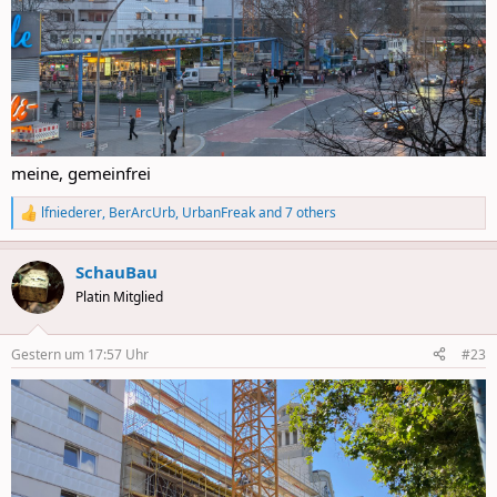
meine, gemeinfrei
lfniederer
,
BerArcUrb
,
UrbanFreak
and 7 others
R
e
a
SchauBau
c
t
Platin Mitglied
i
o
n
Gestern um 17:57 Uhr
#23
s
: