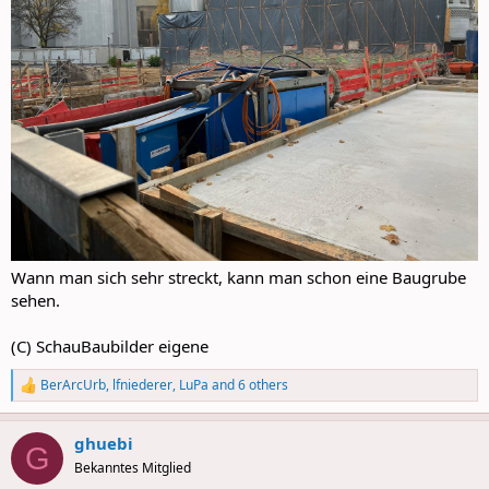
Wann man sich sehr streckt, kann man schon eine Baugrube
sehen.
(C) SchauBaubilder eigene
BerArcUrb
,
lfniederer
,
LuPa
and 6 others
R
e
a
ghuebi
c
G
t
Bekanntes Mitglied
i