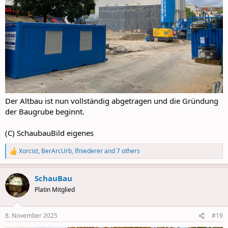
Der Altbau ist nun vollständig abgetragen und die Gründung
der Baugrube beginnt.
(C) SchaubauBild eigenes
Xorcist
,
BerArcUrb
,
lfniederer
and 7 others
R
e
a
SchauBau
c
t
Platin Mitglied
i
o
n
8. November 2025
#19
s
: