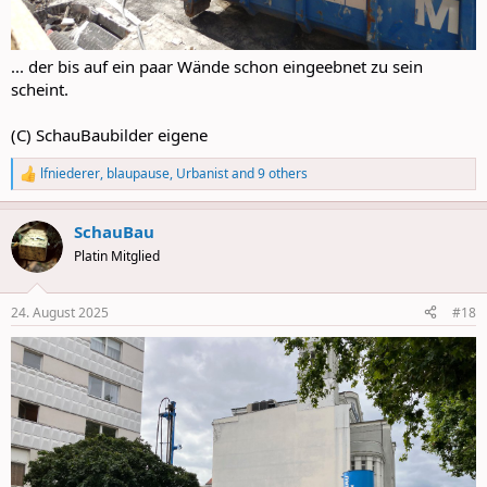
... der bis auf ein paar Wände schon eingeebnet zu sein
scheint.
(C) SchauBaubilder eigene
lfniederer
,
blaupause
,
Urbanist
and 9 others
R
e
a
SchauBau
c
t
Platin Mitglied
i
o
n
24. August 2025
#18
s
: