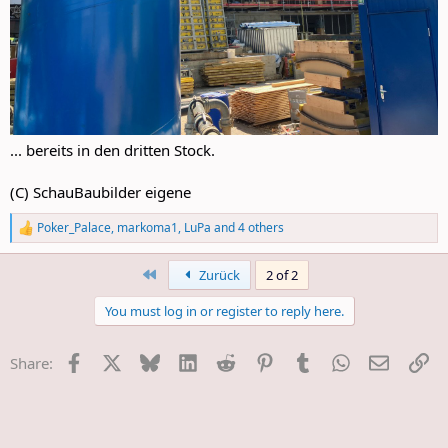
... bereits in den dritten Stock.
(C) SchauBaubilder eigene
Poker_Palace
,
markoma1
,
LuPa
and 4 others
R
e
a
First
Zurück
2 of 2
c
t
You must log in or register to reply here.
i
o
n
Facebook
X
Bluesky
LinkedIn
Reddit
Pinterest
Tumblr
WhatsApp
E-Mail
Li
Share:
s
: