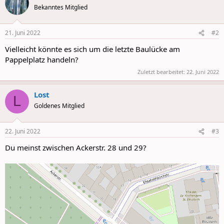
t
Bekanntes Mitglied
i
o
n
21. Juni 2022
#2
s
:
Vielleicht könnte es sich um die letzte Baulücke am
Pappelplatz handeln?
Zuletzt bearbeitet:
22. Juni 2022
Lost
L
Goldenes Mitglied
22. Juni 2022
#3
Du meinst zwischen Ackerstr. 28 und 29?