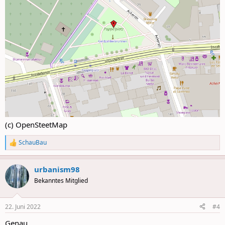
(c) OpenSteetMap
SchauBau
R
e
a
urbanism98
c
t
Bekanntes Mitglied
i
o
n
22. Juni 2022
#4
s
:
Genau