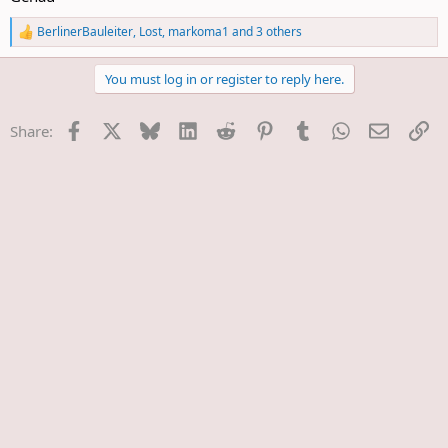
BerlinerBauleiter
,
Lost
,
markoma1
and 3 others
R
e
a
You must log in or register to reply here.
c
t
i
Facebook
X
Bluesky
LinkedIn
Reddit
Pinterest
Tumblr
WhatsApp
E-Mail
Li
Share:
o
n
s
: