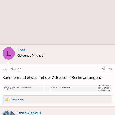
Lost
L
Goldenes Mitglied
21. Juni 2022
#1
Kann jemand etwas mit der Adresse in Berlin anfangen?
F.zuTonne
R
e
a
urbanism98
c