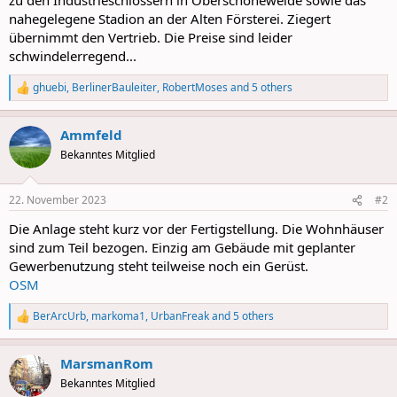
nahegelegene Stadion an der Alten Försterei. Ziegert
übernimmt den Vertrieb. Die Preise sind leider
schwindelerregend...
ghuebi
,
BerlinerBauleiter
,
RobertMoses
and 5 others
R
e
a
Ammfeld
c
t
Bekanntes Mitglied
i
o
n
22. November 2023
#2
s
:
Die Anlage steht kurz vor der Fertigstellung. Die Wohnhäuser
sind zum Teil bezogen. Einzig am Gebäude mit geplanter
Gewerbenutzung steht teilweise noch ein Gerüst.
OSM
BerArcUrb
,
markoma1
,
UrbanFreak
and 5 others
R
e
a
MarsmanRom
c
t
Bekanntes Mitglied
i