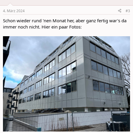
o
n
4. März 2024
#3
s
:
Schon wieder rund 'nen Monat her, aber ganz fertig war's da
immer noch nicht. Hier ein paar Fotos: