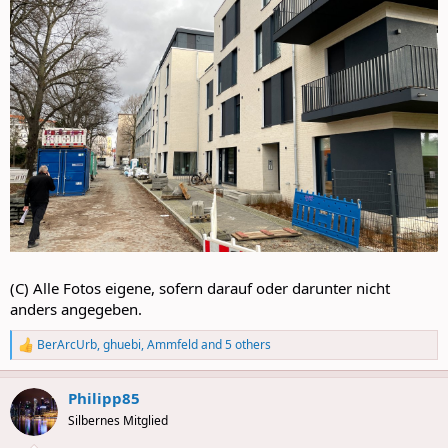
(C) Alle Fotos eigene, sofern darauf oder darunter nicht
anders angegeben.
BerArcUrb
,
ghuebi
,
Ammfeld
and 5 others
R
e
a
Philipp85
c
t
Silbernes Mitglied
i
o