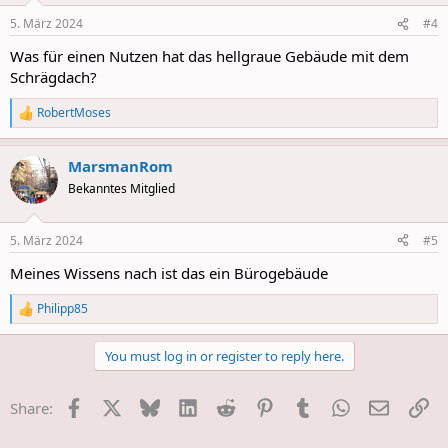
n
5. März 2024
#4
s
:
Was für einen Nutzen hat das hellgraue Gebäude mit dem
Schrägdach?
RobertMoses
R
e
a
MarsmanRom
c
t
Bekanntes Mitglied
i
o
n
5. März 2024
#5
s
:
Meines Wissens nach ist das ein Bürogebäude
Philipp85
R
e
a
You must log in or register to reply here.
c
t
i
Facebook
X
Bluesky
LinkedIn
Reddit
Pinterest
Tumblr
WhatsApp
E-Mail
Li
Share:
o
n
s