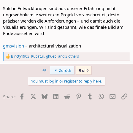
Solche Entwicklungen sind aus unserer Erfahrung nicht
ungewöhnlich: Je weiter ein Projekt voranschreitet, desto
präziser werden die Anforderungen – und damit auch die
Visualisierungen. Wir sind gespannt, wie das finale Bild am
Ende aussehen wird
gmsvision
– architectural visualization
Blncty1903
,
Kubatur
,
ghuebi
and 3 others
R
e
a
First
Zurück
9 of 9
c
t
You must log in or register to reply here.
i
o
n
Facebook
X
Bluesky
LinkedIn
Reddit
Pinterest
Tumblr
WhatsApp
E-Mail
Li
Share:
s
: