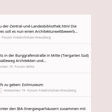
-der-Zentral-und-Landesbibliothek.html Die
es soll es nun einen Architekturwettbewerb...
Forum:
Friedrichshain-Kreuzberg
s in der Burggrafenstraße in Mitte (Tiergarten Süd)
alleweg Architekten und...
rten: 19
Forum:
Mitte
ofs zu geben: Exilmuseum
Antworten: 19
Forum:
Friedrichshain-Kreuzberg
 hinter den IBA-Energiesparhäusern zusammen mit