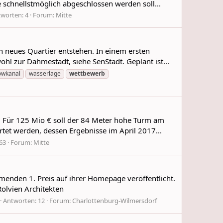
schnellstmöglich abgeschlossen werden soll...
worten: 4
Forum:
Mitte
n neues Quartier entstehen. In einem ersten
l zur Dahmestadt, siehe SenStadt. Geplant ist...
towkanal
wasserlage
wettbewerb
 Für 125 Mio € soll der 84 Meter hohe Turm am
et werden, dessen Ergebnisse im April 2017...
63
Forum:
Mitte
menden 1. Preis auf ihrer Homepage veröffentlicht.
Rolvien Architekten
Antworten: 12
Forum:
Charlottenburg-Wilmersdorf