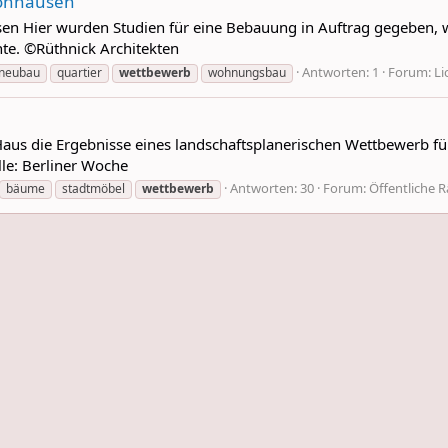
hönhausen
en Hier wurden Studien für eine Bebauung in Auftrag gegeben, 
te. ©Rüthnick Architekten
Antworten: 1
Forum:
Li
neubau
quartier
wettbewerb
wohnungsbau
us die Ergebnisse eines landschaftsplanerischen Wettbewerb für
lle: Berliner Woche
Antworten: 30
Forum:
Öffentliche 
bäume
stadtmöbel
wettbewerb