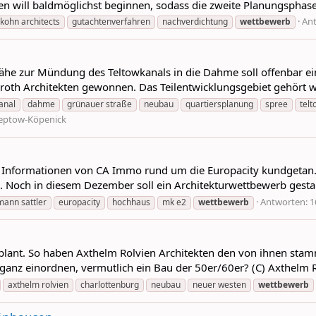
 will baldmöglichst beginnen, sodass die zweite Planungsphase 
Ant
 kohn architects
gutachtenverfahren
nachverdichtung
wettbewerb
ähe zur Mündung des Teltowkanals in die Dahme soll offenbar ei
th Architekten gewonnen. Das Teilentwicklungsgebiet gehört woh
anal
dahme
grünauer straße
neubau
quartiersplanung
spree
tel
eptow-Köpenick
 Informationen von CA Immo rund um die Europacity kundgetan.
Noch in diesem Dezember soll ein Architekturwettbewerb gestart
Antworten: 1
mann sattler
europacity
hochhaus
mk e2
wettbewerb
eplant. So haben Axthelm Rolvien Architekten den von ihnen stam
 ganz einordnen, vermutlich ein Bau der 50er/60er? (C) Axthelm 
axthelm rolvien
charlottenburg
neubau
neuer westen
wettbewerb