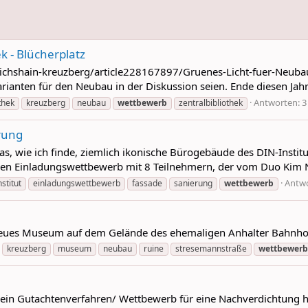
k - Blücherplatz
ichshain-kreuzberg/article228167897/Gruenes-Licht-fuer-Neubau
arianten für den Neubau in der Diskussion seien. Ende diesen Jahr
Antworten: 3
thek
kreuzberg
neubau
wettbewerb
zentralbibliothek
rung
s, wie ich finde, ziemlich ikonische Bürogebäude des DIN-Institut
einen Einladungswettbewerb mit 8 Teilnehmern, der vom Duo Kim N
Antwo
nstitut
einladungswettbewerb
fassade
sanierung
wettbewerb
in neues Museum auf dem Gelände des ehemaligen Anhalter Bahnh
kreuzberg
museum
neubau
ruine
stresemannstraße
wettbewerb
 ein Gutachtenverfahren/ Wettbewerb für eine Nachverdichtung