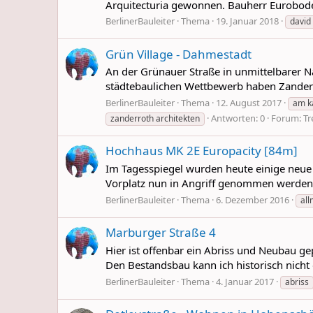
Arquitecturia gewonnen. Bauherr Euroboden
BerlinerBauleiter
Thema
19. Januar 2018
david
Grün Village - Dahmestadt
An der Grünauer Straße in unmittelbarer N
städtebaulichen Wettbewerb haben Zanderro
BerlinerBauleiter
Thema
12. August 2017
am k
Antworten: 0
Forum:
Tr
zanderroth architekten
Hochhaus MK 2E Europacity [84m]
Im Tagesspiegel wurden heute einige neue
Vorplatz nun in Angriff genommen werden. 
BerlinerBauleiter
Thema
6. Dezember 2016
all
Marburger Straße 4
Hier ist offenbar ein Abriss und Neubau g
Den Bestandsbau kann ich historisch nicht
BerlinerBauleiter
Thema
4. Januar 2017
abriss