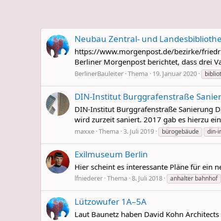
Neubau Zentral- und Landesbibliothe
https://www.morgenpost.de/bezirke/friedr
Berliner Morgenpost berichtet, dass drei V
BerlinerBauleiter
Thema
19. Januar 2020
biblio
DIN-Institut Burggrafenstraße Sanie
DIN-Institut Burggrafenstraße Sanierung Da
wird zurzeit saniert. 2017 gab es hierzu 
maxxe
Thema
3. Juli 2019
bürogebäude
din-i
Exilmuseum Berlin
Hier scheint es interessante Pläne für e
lfniederer
Thema
8. Juli 2018
anhalter bahnhof
Lützowufer 1A–5A
Laut Baunetz haben David Kohn Architects