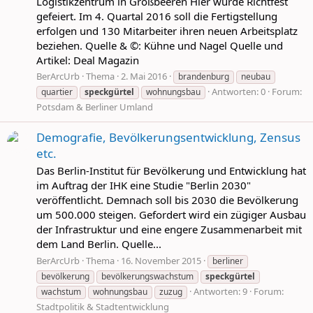
Logistikzentrum in Großbeeren Hier wurde Richtfest
gefeiert. Im 4. Quartal 2016 soll die Fertigstellung
erfolgen und 130 Mitarbeiter ihren neuen Arbeitsplatz
beziehen. Quelle & ©: Kühne und Nagel Quelle und
Artikel: Deal Magazin
BerArcUrb
Thema
2. Mai 2016
brandenburg
neubau
Antworten: 0
Forum:
quartier
speckgürtel
wohnungsbau
Potsdam & Berliner Umland
Demografie, Bevölkerungsentwicklung, Zensus
etc.
Das Berlin-Institut für Bevölkerung und Entwicklung hat
im Auftrag der IHK eine Studie "Berlin 2030"
veröffentlicht. Demnach soll bis 2030 die Bevölkerung
um 500.000 steigen. Gefordert wird ein zügiger Ausbau
der Infrastruktur und eine engere Zusammenarbeit mit
dem Land Berlin. Quelle...
BerArcUrb
Thema
16. November 2015
berliner
bevölkerung
bevölkerungswachstum
speckgürtel
Antworten: 9
Forum:
wachstum
wohnungsbau
zuzug
Stadtpolitik & Stadtentwicklung