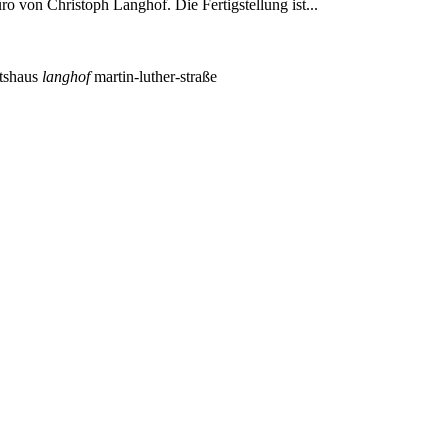
o von Christoph Langhof. Die Fertigstellung ist...
tshaus
langhof
martin-luther-straße