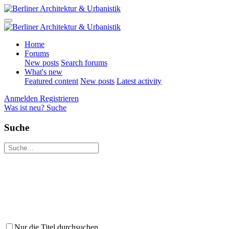
Home
Forums
New posts
Search forums
What's new
Featured content
New posts
Latest activity
Anmelden
Registrieren
Was ist neu?
Suche
Suche
Nur die Titel durchsuchen