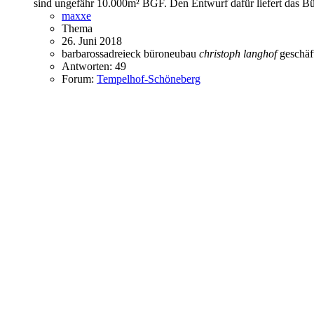
sind ungefähr 10.000m² BGF. Den Entwurf dafür liefert das Bür
maxxe
Thema
26. Juni 2018
barbarossadreieck
büroneubau
christoph
langhof
geschäf
Antworten: 49
Forum:
Tempelhof-Schöneberg